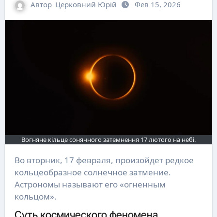
Автор
Церковний Юрій
Фев 15, 2026
Вогняне кільце сонячного затемнення 17 лютого на небі.
Во вторник, 17 февраля, произойдет редкое
кольцеобразное солнечное затмение.
Астрономы называют его «огненным
кольцом».
Суть космического феномена