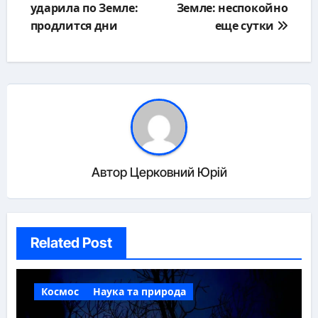
ударила по Земле:
Земле: неспокойно
продлится дни
еще сутки
Автор
Церковний Юрій
Related Post
Космос
Наука та природа