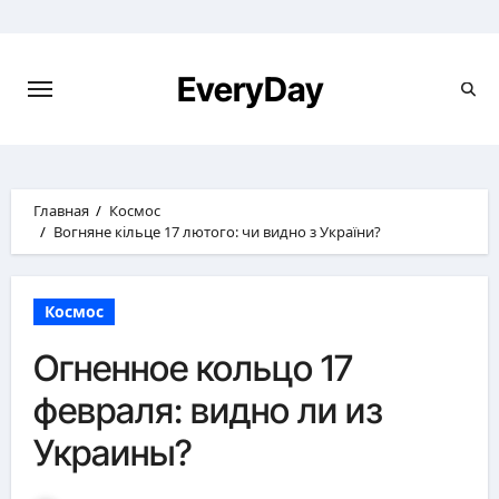
Перейти
к
содержимому
EveryDay
Главная
Космос
Вогняне кільце 17 лютого: чи видно з України?
Космос
Огненное кольцо 17
февраля: видно ли из
Украины?