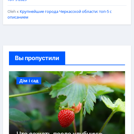
Oleh
к
Крупнейшие города Черкасской области: топ-5 с
описанием
Вы пропустили
Дім і сад
Что сажать после клубники: