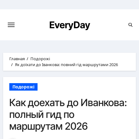
Перейти
к
содержимому
EveryDay
Главная
Подорожі
Як доїхати до Іванкова: повний гід маршрутами 2026
Подорожі
Как доехать до Иванкова:
полный гид по
маршрутам 2026