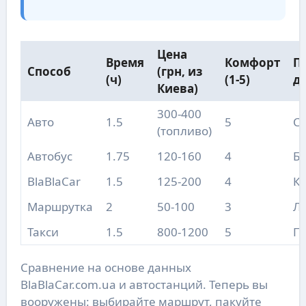
Цена
Время
Комфорт
П
Способ
(грн, из
(ч)
(1-5)
д
Киева)
300-400
Авто
1.5
5
С
(топливо)
Автобус
1.75
120-160
4
Б
BlaBlaCar
1.5
125-200
4
К
Маршрутка
2
50-100
3
Л
Такси
1.5
800-1200
5
П
Сравнение на основе данных
BlaBlaCar.com.ua и автостанций. Теперь вы
вооружены: выбирайте маршрут, пакуйте