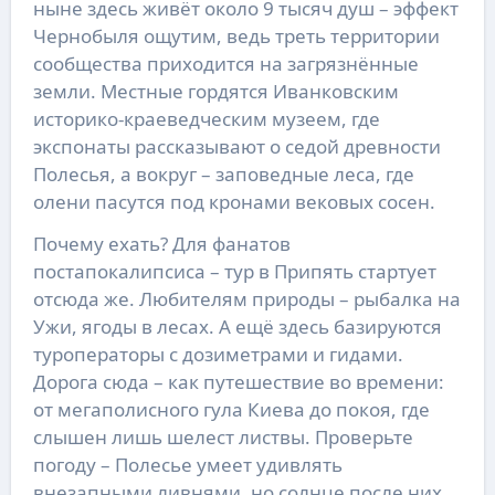
ныне здесь живёт около 9 тысяч душ – эффект
Чернобыля ощутим, ведь треть территории
сообщества приходится на загрязнённые
земли. Местные гордятся Иванковским
историко-краеведческим музеем, где
экспонаты рассказывают о седой древности
Полесья, а вокруг – заповедные леса, где
олени пасутся под кронами вековых сосен.
Почему ехать? Для фанатов
постапокалипсиса – тур в Припять стартует
отсюда же. Любителям природы – рыбалка на
Ужи, ягоды в лесах. А ещё здесь базируются
туроператоры с дозиметрами и гидами.
Дорога сюда – как путешествие во времени:
от мегаполисного гула Киева до покоя, где
слышен лишь шелест листвы. Проверьте
погоду – Полесье умеет удивлять
внезапными ливнями, но солнце после них