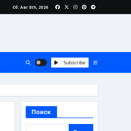
Сб. Авг 8th, 2026
зни
Subscribe
 А до Я
Поиск
аика