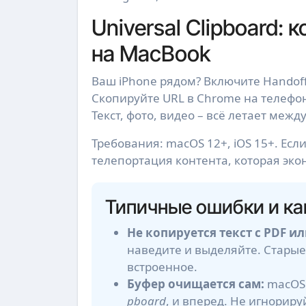
Universal Clipboard: 
на MacBook
Ваш iPhone рядом? Включите Handoff в
Скопируйте URL в Chrome на телефоне
Текст, фото, видео – всё летает межд
Требования: macOS 12+, iOS 15+. Если
телепортация контента, которая эк
Типичные ошибки и ка
Не копируется текст с PDF ил
наведите и выделяйте. Старые
встроенное.
Буфер очищается сам:
macOS 
pboard
, и вперед. Не игнориру