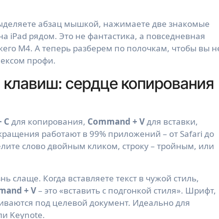
 выделяете абзац мышкой, нажимаете две знакомые
а iPad рядом. Это не фантастика, а повседневная
вежего M4. А теперь разберем по полочкам, чтобы вы н
лексом профи.
 клавиш: сердце копирования
 C
для копирования,
Command + V
для вставки,
кращения работают в 99% приложений – от Safari до
делите слово двойным кликом, строку – тройным, или
ь слаще. Когда вставляете текст в чужой стиль,
mmand + V
– это «вставить с подгонкой стиля». Шрифт,
аиваются под целевой документ. Идеально для
ли Keynote.