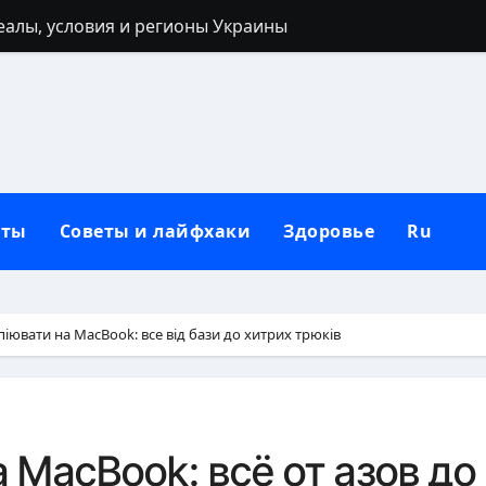
реалы, условия и регионы Украины
 40 лет: запреты, приметы и разумные альтернативы
ться: полный гайд от нуля до сильных рук
ьным кольцом после развода: полный гид для новой жи
лубокий взгляд на природу зла в человеке
кты
Советы и лайфхаки
Здоровье
Ru
 от негатива: полный практический гайд
нную сковороду к использованию: полное руководство от
защитный механизм психики и тела
піювати на MacBook: все від бази до хитрих трюків
рщин вокруг рта в домашних условиях
: черты лица, региональные различия и этническая моз
 MacBook: всё от азов до