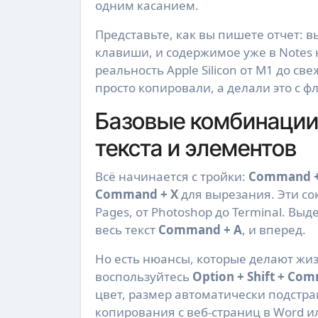
одним касанием.
Представьте, как вы пишете отчет:
клавиши, и содержимое уже в Notes н
реальность Apple Silicon от M1 до с
просто копировали, а делали это с ф
Базовые комбинации
текста и элементов
Всё начинается с тройки:
Command +
Command + X
для вырезания. Эти со
Pages, от Photoshop до Terminal. Вы
весь текст
Command + A
, и вперед.
Но есть нюансы, которые делают жизн
воспользуйтесь
Option + Shift + Co
цвет, размер автоматически подстр
копирования с веб-страниц в Word и