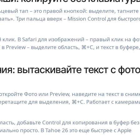
цевый тап – это правой кнопкой: выделите, тапните
ь». Три пальца вверх – Mission Control для быстрог
клик. В Safari для изображений – правый клик на фо
в Preview – выделите область, ⌘+C, и текст в буфере
ния: вытаскивайте текст с фот
откройте Фото или Preview, наведите на текст в сним
перетащите для выделения, ⌘+C. Работает с камерам
асть, добавьте Control для копирования в буфер без
ниально просто. В Tahoe 26 это еще быстрее с Apple