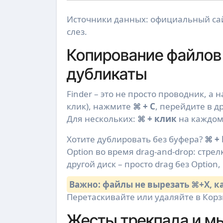
Источники данных: официальный сайт 
слез.
Копирование файлов и 
дубликаты
Finder – это не просто проводник, а
клик), нажмите
⌘ + C
, перейдите в д
Для нескольких:
⌘ + клик
на каждом,
Хотите дублировать без буфера?
⌘ +
Option во время drag-and-drop: стр
другой диск – просто drag без Option
Важно: файлы не вырезать ⌘+X, ка
Перетаскивайте или удаляйте в Корз
Жесты трекпада и мы