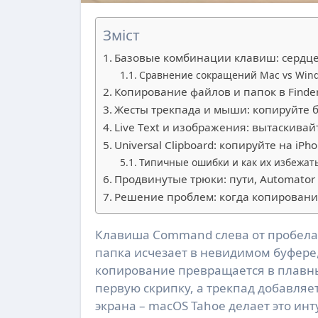
Зміст
Базовые комбинации клавиш: сердце
Сравнение сокращений Mac vs Wind
Копирование файлов и папок в Finder
Жесты трекпада и мыши: копируйте 
Live Text и изображения: вытаскивайт
Universal Clipboard: копируйте на iP
Типичные ошибки и как их избежат
Продвинутые трюки: пути, Automator и
Решение проблем: когда копировани
Клавиша Command слева от пробела оживает под пальцами, и вдруг текст, фото или целая
папка исчезает в невидимом буфере,
копирование превращается в плавный
первую скрипку, а трекпад добавляет 
экрана – macOS Tahoe делает это и