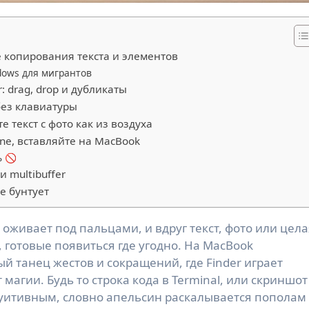
 копирования текста и элементов
ows для мигрантов
: drag, drop и дубликаты
без клавиатуры
е текст с фото как из воздуха
hone, вставляйте на MacBook
ь 🚫
 multibuffer
е бунтует
 готовые появиться где угодно. На MacBook
 танец жестов и сокращений, где Finder играет
магии. Будь то строка кода в Terminal, или скриншот
нтуитивным, словно апельсин раскалывается пополам