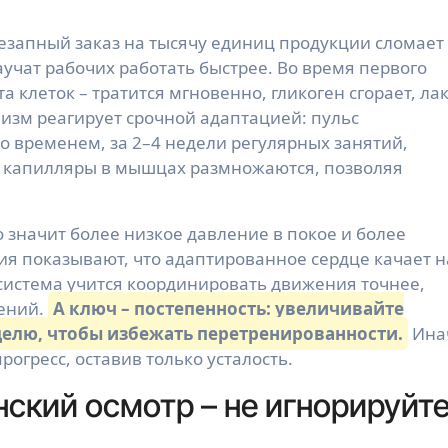
езапный заказ на тысячу единиц продукции сломает
учат рабочих работать быстрее. Во время первого
а клеток – тратится мгновенно, гликоген сгорает, ла
изм реагирует срочной адаптацией: пульс
Со временем, за 2–4 недели регулярных занятий,
, капилляры в мышцах размножаются, позволяя
о значит более низкое давление в покое и более
ия показывают, что адаптированное сердце качает н
 система учится координировать движения точнее,
жений.
А ключ – постепенность: увеличивайте
еделю, чтобы избежать перетренированности.
Ина
огресс, оставив только усталость.
ский осмотр – не игнорируйт