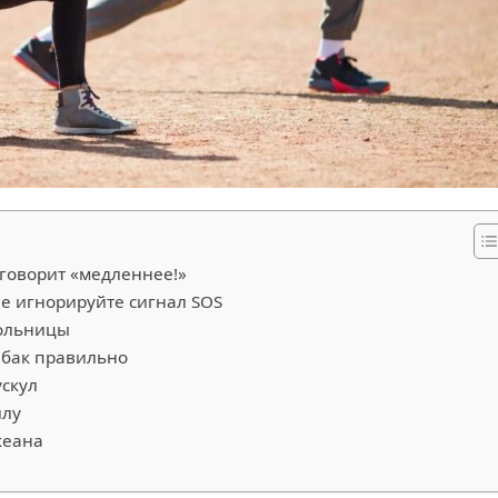
говорит «медленнее!»
е игнорируйте сигнал SOS
больницы
 бак правильно
ускул
илу
кеана