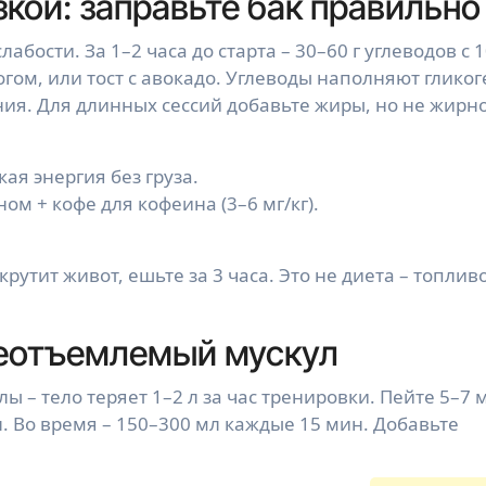
зкой: заправьте бак правильно
абости. За 1–2 часа до старта – 30–60 г углеводов с 
огом, или тост с авокадо. Углеводы наполняют гликог
я. Для длинных сессий добавьте жиры, но не жирно
кая энергия без груза.
ом + кофе для кофеина (3–6 мг/кг).
рутит живот, ешьте за 3 часа. Это не диета – топливо
неотъемлемый мускул
 – тело теряет 1–2 л за час тренировки. Пейте 5–7 
 мл. Во время – 150–300 мл каждые 15 мин. Добавьте