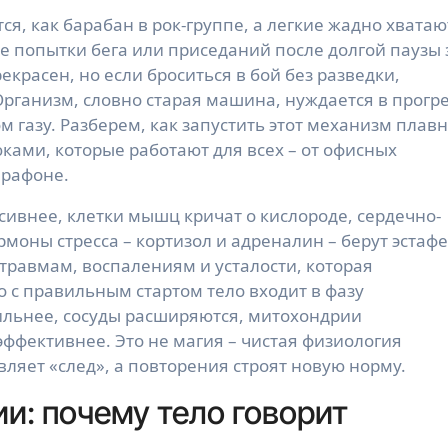
ые попытки бега или приседаний после долгой паузы 
красен, но если броситься в бой без разведки,
Организм, словно старая машина, нуждается в прогр
 газу. Разберем, как запустить этот механизм плавн
ами, которые работают для всех – от офисных
арафоне.
сивнее, клетки мышц кричат о кислороде, сердечно-
рмоны стресса – кортизол и адреналин – берут эстафе
отравмам, воспалениям и усталости, которая
Но с правильным стартом тело входит в фазу
ильнее, сосуды расширяются, митохондрии
ффективнее. Это не магия – чистая физиология
вляет «след», а повторения строят новую норму.
и: почему тело говорит