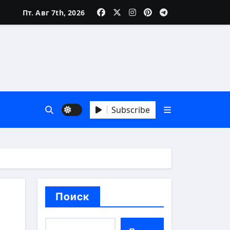
Пт. Авг 7th, 2026
зни
Subscribe
 А до Я
Поиск
аика