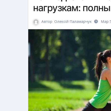
нагрузкам: полны
Автор
Олексій Паламарчук
Мар 5