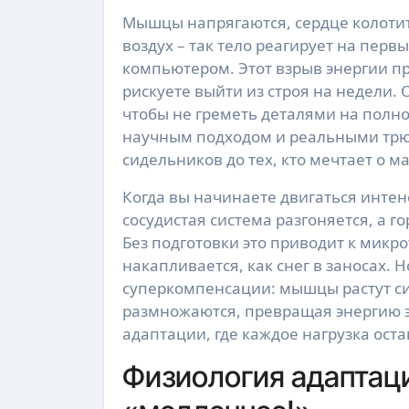
Мышцы напрягаются, сердце колотится, как барабан в рок-группе, а легкие жадно хватают
воздух – так тело реагирует на перв
компьютером. Этот взрыв энергии пре
рискуете выйти из строя на недели. 
чтобы не греметь деталями на полном
научным подходом и реальными трюк
сидельников до тех, кто мечтает о м
Когда вы начинаете двигаться интен
сосудистая система разгоняется, а го
Без подготовки это приводит к микр
накапливается, как снег в заносах. 
суперкомпенсации: мышцы растут с
размножаются, превращая энергию э
адаптации, где каждое нагрузка оста
Физиология адаптаци