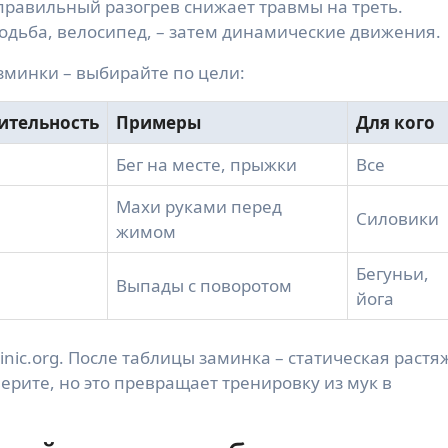
равильный разогрев снижает травмы на треть.
 ходьба, велосипед, – затем динамические движения.
зминки – выбирайте по цели:
ительность
Примеры
Для кого
Бег на месте, прыжки
Все
Махи руками перед
Силовики
жимом
Бегуньи,
Выпады с поворотом
йога
nic.org. После таблицы заминка – статическая растя
ерите, но это превращает тренировку из мук в