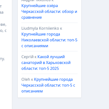
Крупнейшие озёра
Черкасской области: обзор и
за
сравнение
еве,
Liudmyla Korniienko
к
о, с
Крупнейшие города
Николаевской области: топ-5
с описаниями
Сергій
к
Какой лучший
ту.
санаторий в Харьковской
области: топ-5 2025
Oleh
к
Крупнейшие города
Черкасской области: топ-5 с
описанием