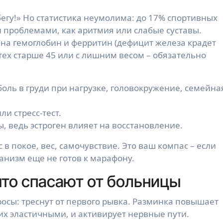
егу!» Но статистика неумолима: до 17% спортивных
 проблемами, как аритмия или слабые суставы.
и на гемоглобин и ферритин (дефицит железа крадет
тех старше 45 или с лишним весом – обязательно
боль в груди при нагрузке, головокружение, семейна
ли стресс-тест.
, ведь эстроген влияет на восстановление.
 в покое, вес, самочувствие. Это ваш компас – если
ганизм еще не готов к марафону.
 что спасают от больницы
осы: треснут от первого рывка. Разминка повышает
 их эластичными, и активирует нервные пути.