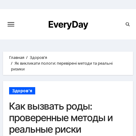
Перейти
к
содержимому
EveryDay
Главная
Здоров'я
Як викликати пологи: перевірені методи та реальні
ризики
Здоров'я
Как вызвать роды:
проверенные методы и
реальные риски