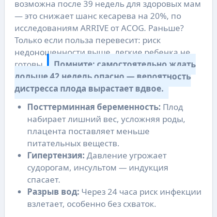
возможна после 39 недель для здоровых мам
— это снижает шанс кесарева на 20%, по
исследованиям ARRIVE от ACOG. Раньше?
Только если польза перевесит: риск
недоношенности выше, легкие ребенка не
готовы.
Помните: самостоятельно ждать
дольше 42 недель опасно — вероятность
дистресса плода вырастает вдвое.
Посттерминная беременность:
Плод
набирает лишний вес, усложняя роды,
плацента поставляет меньше
питательных веществ.
Гипертензия:
Давление угрожает
судорогам, инсультом — индукция
спасает.
Разрыв вод:
Через 24 часа риск инфекции
взлетает, особенно без схваток.