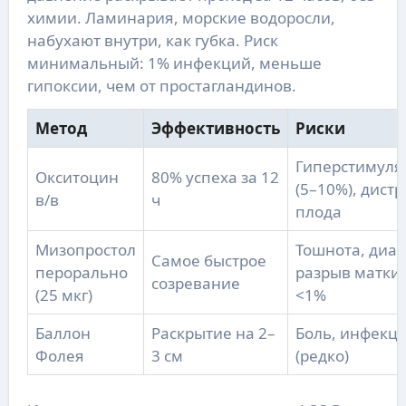
химии. Ламинария, морские водоросли,
набухают внутри, как губка. Риск
минимальный: 1% инфекций, меньше
гипоксии, чем от простагландинов.
Метод
Эффективность
Риски
Гиперстимуля
Окситоцин
80% успеха за 12
(5–10%), дистр
в/в
ч
плода
Мизопростол
Тошнота, диар
Самое быстрое
перорально
разрыв матки
созревание
(25 мкг)
<1%
Баллон
Раскрытие на 2–
Боль, инфекц
Фолея
3 см
(редко)