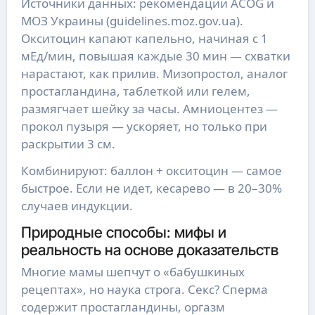
Источники данных: рекомендации ACOG и
МОЗ Украины (guidelines.moz.gov.ua).
Окситоцин капают капельно, начиная с 1
мЕд/мин, повышая каждые 30 мин — схватки
нарастают, как прилив. Мизопростол, аналог
простагландина, таблеткой или гелем,
размягчает шейку за часы. Амниоцентез —
прокол пузыря — ускоряет, но только при
раскрытии 3 см.
Комбинируют: баллон + окситоцин — самое
быстрое. Если не идет, кесарево — в 20–30%
случаев индукции.
Природные способы: мифы и
реальность на основе доказательств
Многие мамы шепчут о «бабушкиных
рецептах», но наука строга. Секс? Сперма
содержит простагландины, оргазм