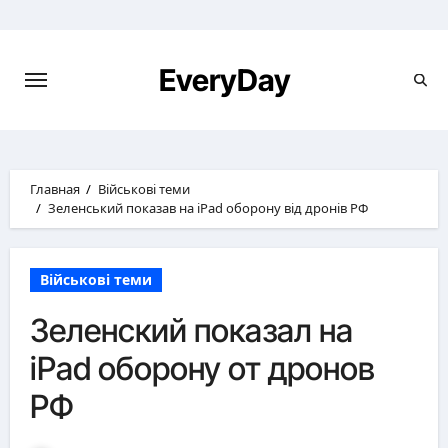
Перейти
к
содержимому
EveryDay
Главная
Військові теми
Зеленський показав на iPad оборону від дронів РФ
Військові теми
Зеленский показал на
iPad оборону от дронов
РФ