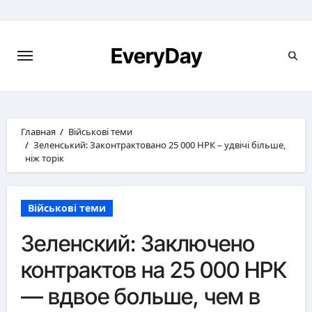
Перейти
к
содержимому
EveryDay
Главная
Військові теми
Зеленський: Законтрактовано 25 000 НРК – удвічі більше,
ніж торік
Військові теми
Зеленский: Заключено
контрактов на 25 000 НРК
— вдвое больше, чем в