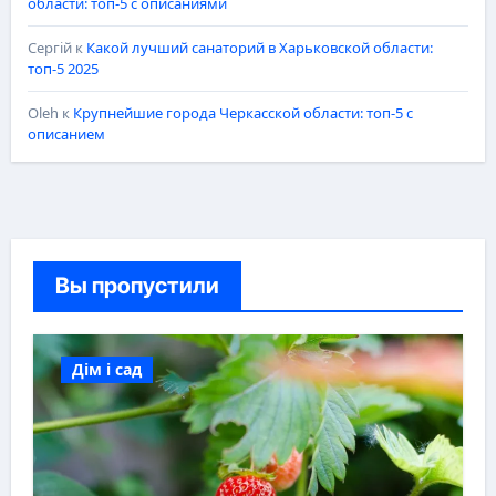
области: топ-5 с описаниями
Сергій
к
Какой лучший санаторий в Харьковской области:
топ-5 2025
Oleh
к
Крупнейшие города Черкасской области: топ-5 с
описанием
Вы пропустили
Дім і сад