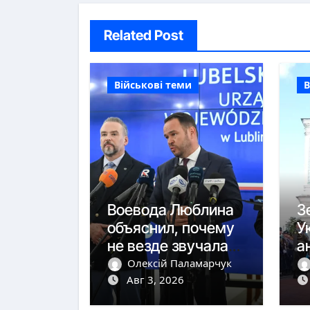
Related Post
Військові теми
В
Воевода Люблина
З
объяснил, почему
У
не везде звучала
а
тревога
ю
Олексій Паламарчук
Авг 3, 2026
с