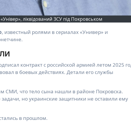
 «Універ», ліквідований ЗСУ під Покровськом
о
, известный ролями в сериалах «Универ» и
онетчине.
ели
дписал контракт с российской армией летом 2025 го
вовал в боевых действиях. Детали его службы
м СМИ, что тело сына нашли в районе Покровска.
 задачи, но украинские защитники не оставили ему
остались в прошлом.