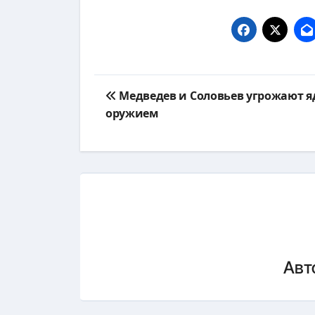
Навигация
Медведев и Соловьев угрожают 
по
оружием
записям
Авт