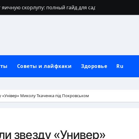
 яичную скорлупу: полный гайд для сада
джинсов: проверенные способы и секреты
щают: духовный щит дома, семьи и сердца
 зевать часто: полное практическое руководство
ть рассаду перца без потерь
кты
Советы и лайфхаки
Здоровье
Ru
и наследуют исключительно от отца
которые приносят счастье: полный гид
но, чтобы сформировать новую привычку
ку «Універ» Миколу Ткаченка під Покровськом
Вербное воскресенье: традиции, запреты и современны
бники: полный гид по правилам севооборота
ли звезду «Универ»