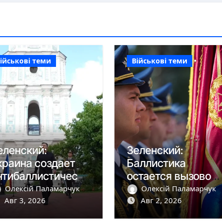
ійськові теми
Військові теми
еленский:
Зеленский:
краина создает
Баллистика
нтибаллистическу
остается вызовом,
 систему «Фрея»
но дроны сбиваем
Олексій Паламарчук
Олексій Паламарчук
 Европой
Авг 3, 2026
более чем на 90%
Авг 2, 2026