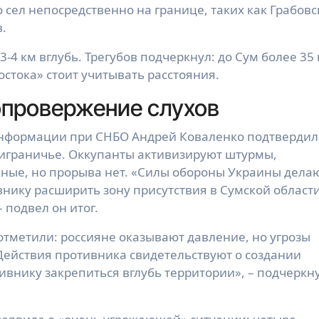
 сел непосредственно на границе, таких как Грабовс
в.
3-4 км вглубь. Трегубов подчеркнул: до Сум более 35 
остока» стоит учитывать расстояния.
опровержение слухов
информации при СНБО Андрей Коваленко подтвердил
играничье. Оккупанты активизируют штурмы,
жные, но прорыва нет. «Силы обороны Украины дела
внику расширить зону присутствия в Сумской области
 подвел он итог.
отметили: россияне оказывают давление, но угрозы
Действия противника свидетельствуют о создании
ивнику закрепиться вглубь территории», – подчеркн