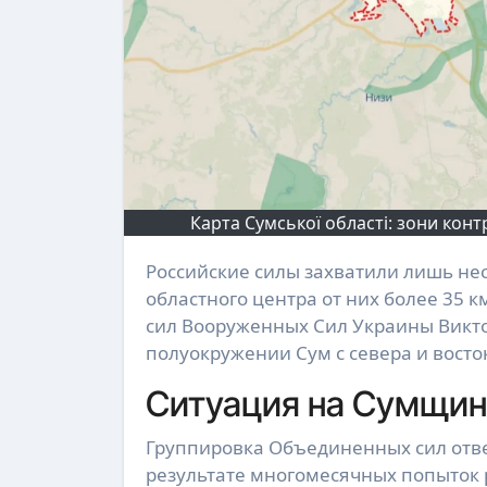
Карта Сумської області: зони конт
Российские силы захватили лишь несколько приграничных сел в Сумской области. До
областного центра от них более 35 
сил Вооруженных Сил Украины Викто
полуокружении Сум с севера и восто
Ситуация на Сумщине
Группировка Объединенных сил отве
результате многомесячных попыток 