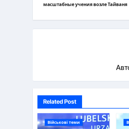
по
масштабные учения возле Тайваня
записям
Авт
Related Post
Військові теми
В