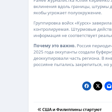
Ранее журналистка Юлия Кириенко з
вклинения вдоль границы, штурмы д
якобы угрожает полуокружение.
Группировка войск «Курск» заверила
контролируемая. Штурмовые действи
информация не соответствует реаль
Почему это важно.
Россия периодич
2025 года оккупанты создали буферн
деоккупировали часть региона. В ян
россияне пытались закрепиться, но 
Навигация
США и Филиппины стартуют