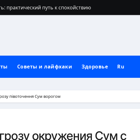
ь: практический путь к спокойствию
ша: глубокое происхождение, характер и современные 
ворит, что любит: глубинные причины и как понять ег
ое руководство от первых минут до возвращения домой
ство подтягиваний: полное руководство
кты
Советы и лайфхаки
Здоровье
Ru
ргонию в домашних условиях для обильного цветения
еру: полное руководство для здорового роста
бокое восстановление натуральных ресниц без инъекци
грозу півоточення Сум ворогом
дить монстеру без стресса для растения
гает планка: точные цифры и факторы
грозу окружения Сум с