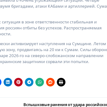
аявила о «очень угрожающей» ситуации: четыре
вумя бригадами, атаки КАБами и артиллерией. Сум
: ситуация в зоне ответственности стабильная и
я россиян отбиты без успехов. Распространяемая
ности.
ески активизирует наступления на Сумщине. Летом
ую зону, продвигаясь на 20 км к Сумам. Силы оборо
варе 2026-го на северо-слобожанском направлении
украинские защитники сорвали эти попытки.
Вспышковые ранения от удара российско