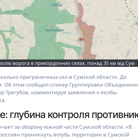
ролю ворога в прикордонних селах, понад 35 км від Сум
км. Об этом сообщил спикер Группировки Объединен
р Трегубов, комментируя заявления о якобы
ка.
: глубина контроля противни
чает за оборону южной части Сумской области. «В
россиян проникнуть вглубь территории в Сумской