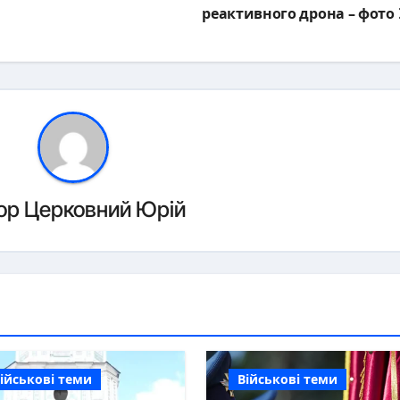
реактивного дрона – фото
ор
Церковний Юрій
ійськові теми
Військові теми