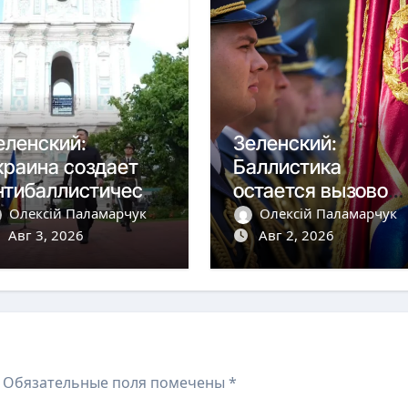
еленский:
Зеленский:
краина создает
Баллистика
нтибаллистическу
остается вызовом,
 систему «Фрея»
но дроны сбиваем
Олексій Паламарчук
Олексій Паламарчук
 Европой
Авг 3, 2026
более чем на 90%
Авг 2, 2026
Обязательные поля помечены
*