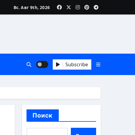
Вс. Авг 9th, 2026
нюансы
о молчание
Subscribe
й
Поиск