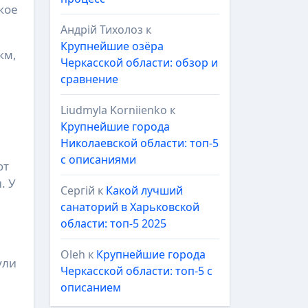
кое
Андрій Тихолоз
к
Крупнейшие озёра
км,
Черкасской области: обзор и
сравнение
Liudmyla Korniienko
к
Крупнейшие города
Николаевской области: топ-5
с описаниями
ют
. У
Сергій
к
Какой лучший
санаторий в Харьковской
области: топ-5 2025
Oleh
к
Крупнейшие города
ули
Черкасской области: топ-5 с
описанием