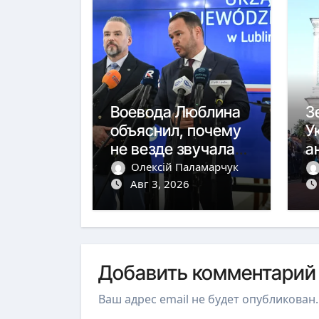
Воевода Люблина
З
объяснил, почему
У
не везде звучала
а
тревога
ю
Олексій Паламарчук
Авг 3, 2026
с
Добавить комментарий
Ваш адрес email не будет опубликован.