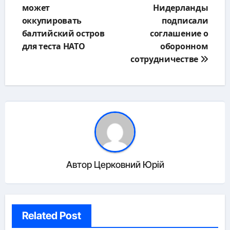
может
Нидерланды
записям
оккупировать
подписали
балтийский остров
соглашение о
для теста НАТО
оборонном
сотрудничестве
Автор
Церковний Юрій
Related Post