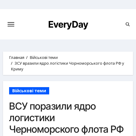
Перейти
к
содержимому
EveryDay
Главная
Військові теми
ЗСУ вразили ядро логістики Чорноморського флота РФ у
Криму
Військові теми
ВСУ поразили ядро
логистики
Черноморского флота РФ