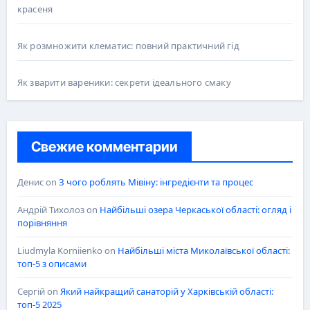
красеня
Як розмножити клематис: повний практичний гід
Як зварити вареники: секрети ідеального смаку
Свежие комментарии
Денис
on
З чого роблять Мівіну: інгредієнти та процес
Андрій Тихолоз
on
Найбільші озера Черкаської області: огляд і
порівняння
Liudmyla Korniienko
on
Найбільші міста Миколаївської області:
топ-5 з описами
Сергій
on
Який найкращий санаторій у Харківській області:
топ-5 2025