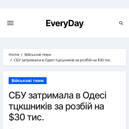
Skip
to
content
EveryDay
Home
Військові теми
СБУ затримала в Одесі тцкшників за розбій на $30 тис.
Військові теми
СБУ затримала в Одесі
тцкшників за розбій на
$30 тис.