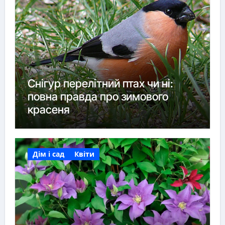
Снігур перелітний птах чи ні:
повна правда про зимового
красеня
Дім і сад
Квіти