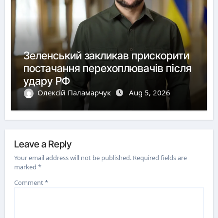
Зеленський закликав прискорити
постачання перехоплювачів після
удару РФ
Олексій Паламарчук
Aug 5, 2026
Leave a Reply
Your email address will not be published.
Required fields are
marked
*
Comment
*