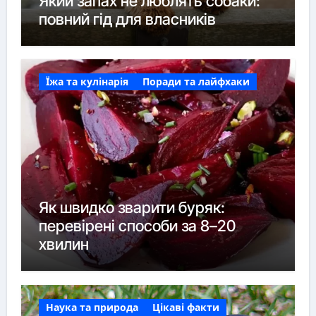
Який запах не люблять собаки:
повний гід для власників
Їжа та кулінарія
Поради та лайфхаки
Як швидко зварити буряк:
перевірені способи за 8–20
хвилин
Наука та природа
Цікаві факти