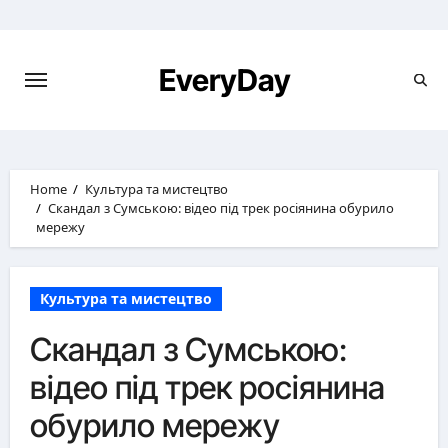
Skip
to
content
EveryDay
Home
Культура та мистецтво
Скандал з Сумською: відео під трек росіянина обурило
мережу
Культура та мистецтво
Скандал з Сумською:
відео під трек росіянина
обурило мережу