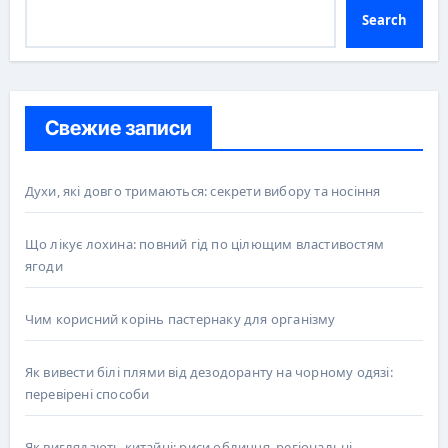
Search
Свежие записи
Духи, які довго тримаються: секрети вибору та носіння
Що лікує лохина: повний гід по цілющим властивостям
ягоди
Чим корисний корінь пастернаку для організму
Як вивести білі плями від дезодоранту на чорному одязі:
перевірені способи
Як виглядають китайці: риси обличчя, регіональні