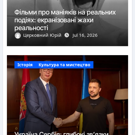
Фільми про маніяків на реальних
подіях: екранізовані жахи
реальності
Церковний Юрій
Jul 16, 2026
Історія
Культура та мистецтво
Україна Сербія: глибокі зв’язки