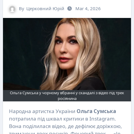
By
Церковний Юрій
Mar 4, 2026
Ольга Сумська у чорному вбранні у скандалі з відео під трек
росіянина
Народна артистка України
Ольга Сумська
потрапила під шквал критики в Instagram.
Вона поділилася відео, де дефілює доріжкою,
тримаючи двох песиків. Фоновий трек — «Je