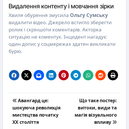
Видалення контенту і мовчання зірки
Хвиля обурення змусила
Ольгу Сумську
видалити відео. Джерело встигло зберегти
ролик і скріншоти коментарів. Акторка
ситуацію не коментує. Інцидент нагадує:
один допис у соцмережах здатен викликати
бурю.
Post
Авангард це:
Що таке постер:
navigation
шокуюча революція
витоки, види та
мистецтва початку
магія візуального
ХХ століття
впливу