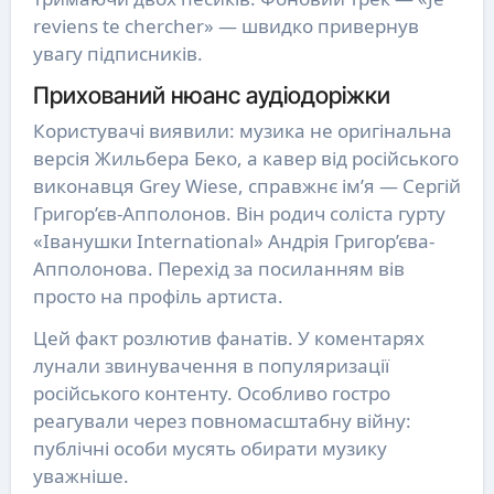
reviens te chercher» — швидко привернув
увагу підписників.
Прихований нюанс аудіодоріжки
Користувачі виявили: музика не оригінальна
версія Жильбера Беко, а кавер від російського
виконавця Grey Wiese, справжнє ім’я — Сергій
Григор’єв-Апполонов. Він родич соліста гурту
«Іванушки International» Андрія Григор’єва-
Апполонова. Перехід за посиланням вів
просто на профіль артиста.
Цей факт розлютив фанатів. У коментарях
лунали звинувачення в популяризації
російського контенту. Особливо гостро
реагували через повномасштабну війну:
публічні особи мусять обирати музику
уважніше.