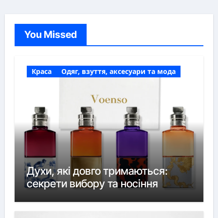
You Missed
Краса
Одяг, взуття, аксесуари та мода
Духи, які довго тримаються:
секрети вибору та носіння