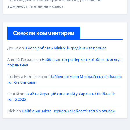
відмінності та етнічна мозаїка
Свежие комментарии
Денис
on
З чого роблять Мівіну: інгредієнти та процес
Андрій Тихолоз
on
Найбільші озера Черкаської області: огляд і
порівняння
Liudmyla Korniienko
on
Найбільші міста Миколаївської області:
топ-5 з описами
Сергій
on
Який найкращий санаторій у Харківській області:
топ-5 2025
Oleh
on
Найбільші міста Черкаської області: топ-5 з описом