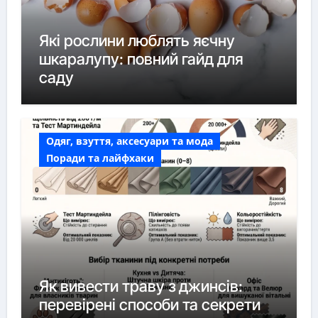
Які рослини люблять яєчну
шкаралупу: повний гайд для
саду
Одяг, взуття, аксесуари та мода
Поради та лайфхаки
Як вивести траву з джинсів:
перевірені способи та секрети