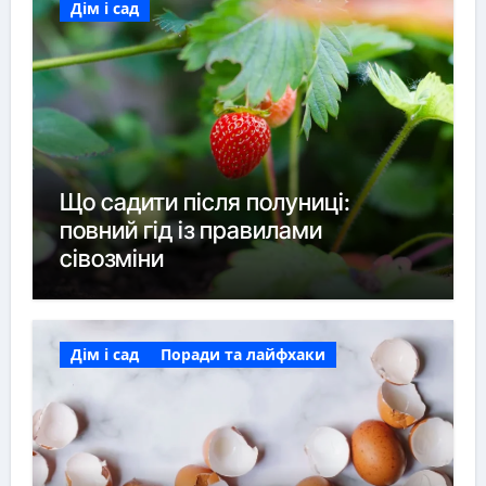
Дім і сад
Що садити після полуниці:
повний гід із правилами
сівозміни
Дім і сад
Поради та лайфхаки