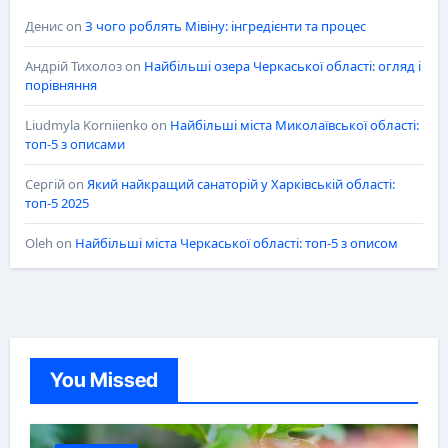
Денис
on
З чого роблять Мівіну: інгредієнти та процес
Андрій Тихолоз
on
Найбільші озера Черкаської області: огляд і
порівняння
Liudmyla Korniienko
on
Найбільші міста Миколаївської області:
топ-5 з описами
Сергій
on
Який найкращий санаторій у Харківській області:
топ-5 2025
Oleh
on
Найбільші міста Черкаської області: топ-5 з описом
You Missed