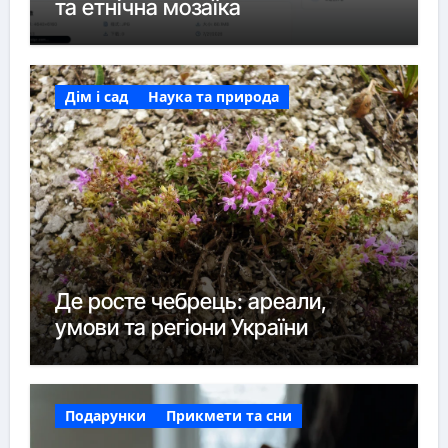
та етнічна мозаїка
Дім і сад
Наука та природа
Де росте чебрець: ареали,
умови та регіони України
Подарунки
Прикмети та сни