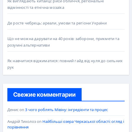
Як виглядають китайці: риси обличчя, регіональні
відмінності та етнічна мозаїка
Де росте чебрець: ареали, умови та регіони України
Що не можна дарувати на 40 років: заборони, прикмети та
розумні альтернативи
Як навчитися віджиматися: повний гайд від нуля до сильних
рук
Свежие комментарии
Денис
on
З чого роблять Мівіну: інгредієнти та процес
Андрій Тихолоз
on
Найбільші озера Черкаської області: огляд і
порівняння