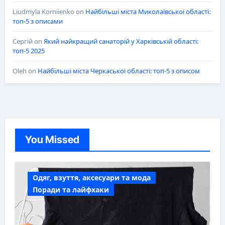
Liudmyla Korniienko
on
Найбільші міста Миколаївської області:
топ-5 з описами
Сергій
on
Який найкращий санаторій у Харківській області:
топ-5 2025
Oleh
on
Найбільші міста Черкаської області: топ-5 з описом
You Missed
Одяг, взуття, аксесуари та мода
Поради та лайфхаки