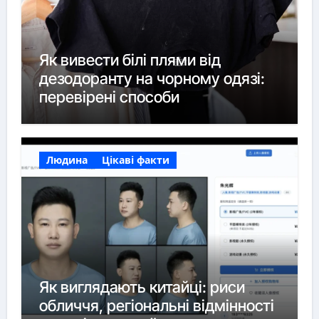
Як вивести білі плями від
дезодоранту на чорному одязі:
перевірені способи
Людина
Цікаві факти
Як виглядають китайці: риси
обличчя, регіональні відмінності