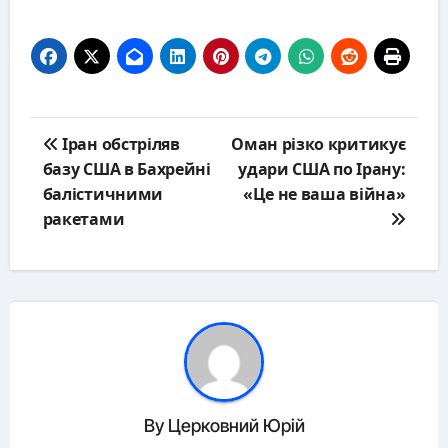
Post
Іран обстріляв
Оман різко критикує
navigation
базу США в Бахрейні
удари США по Ірану:
балістичними
«Це не ваша війна»
ракетами
By
Церковний Юрій