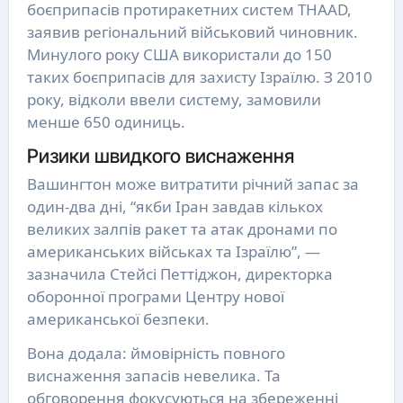
боєприпасів протиракетних систем THAAD,
заявив регіональний військовий чиновник.
Минулого року США використали до 150
таких боєприпасів для захисту Ізраїлю. З 2010
року, відколи ввели систему, замовили
менше 650 одиниць.
Ризики швидкого виснаження
Вашингтон може витратити річний запас за
один-два дні, “якби Іран завдав кількох
великих залпів ракет та атак дронами по
американських військах та Ізраїлю”, —
зазначила Стейсі Петтіджон, директорка
оборонної програми Центру нової
американської безпеки.
Вона додала: ймовірність повного
виснаження запасів невелика. Та
обговорення фокусуються на збереженні