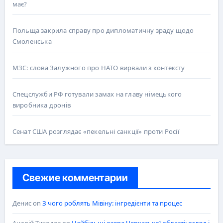
має?
Польща закрила справу про дипломатичну зраду щодо
Смоленська
МЗС: слова Залужного про НАТО вирвали з контексту
Спецслужби РФ готували замах на главу німецького
виробника дронів
Сенат США розглядає «пекельні санкції» проти Росії
Свежие комментарии
Денис
on
З чого роблять Мівіну: інгредієнти та процес
Андрій Тихолоз
on
Найбільші озера Черкаської області: огляд і