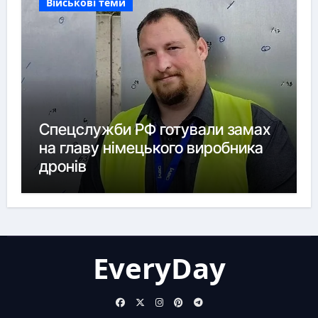
Військові теми
Спецслужби РФ готували замах
на главу німецького виробника
дронів
EveryDay