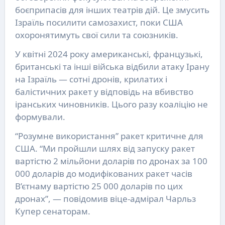
боєприпасів для інших театрів дій. Це змусить
Ізраїль посилити самозахист, поки США
охоронятимуть свої сили та союзників.
У квітні 2024 року американські, французькі,
британські та інші війська відбили атаку Ірану
на Ізраїль — сотні дронів, крилатих і
балістичних ракет у відповідь на вбивство
іранських чиновників. Цього разу коаліцію не
формували.
“Розумне використання” ракет критичне для
США. “Ми пройшли шлях від запуску ракет
вартістю 2 мільйони доларів по дронах за 100
000 доларів до модифікованих ракет часів
В’єтнаму вартістю 25 000 доларів по цих
дронах”, — повідомив віце-адмірал Чарльз
Купер сенаторам.