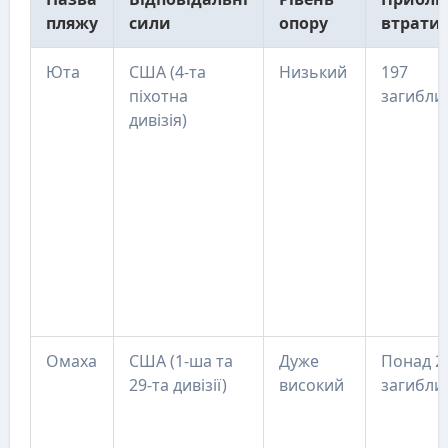
пляжу
сили
опору
втрати
Юта
США (4-та
Низький
197
піхотна
загибли
дивізія)
Омаха
США (1-ша та
Дуже
Понад 2
29-та дивізії)
високий
загибли