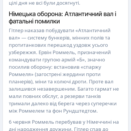
цілі дня не всі були досягнуті.
Німецька оборона: Атлантичний вал і
фатальні помилки
Гітлер наказав побудувати «Атлантичний
вал» — систему бункерів, мінних полів та
протитанкових перешкод уздовж усього
узбережжя. Ервін Роммель, призначений
командувати групою армій «Б», значно
посилив оборону: встановив «спаржу
Роммеля» (загострені жердини проти
планерів), міни та колючі дроти. Проте вал
залишився незавершеним. Багато гармат не
мали повних обслуг, а резерви танків
тримали далеко від берега через суперечки
між Роммелем та фон Рундштедтом.
6 червня Роммель перебував у Німеччині на
дні народження дружини. Гітлер спав до