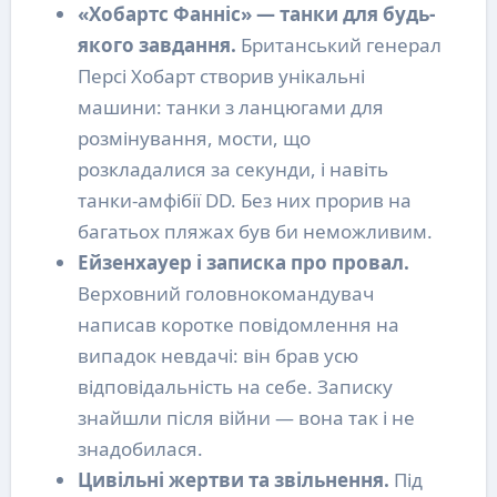
«Хобартс Фанніс» — танки для будь-
якого завдання.
Британський генерал
Персі Хобарт створив унікальні
машини: танки з ланцюгами для
розмінування, мости, що
розкладалися за секунди, і навіть
танки-амфібії DD. Без них прорив на
багатьох пляжах був би неможливим.
Ейзенхауер і записка про провал.
Верховний головнокомандувач
написав коротке повідомлення на
випадок невдачі: він брав усю
відповідальність на себе. Записку
знайшли після війни — вона так і не
знадобилася.
Цивільні жертви та звільнення.
Під