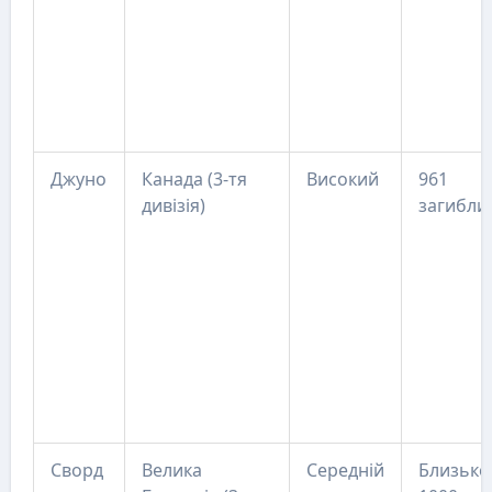
Джуно
Канада (3-тя
Високий
961
дивізія)
загибли
Сворд
Велика
Середній
Близько