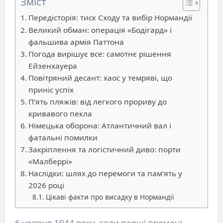
Зміст
Передісторія: тиск Сходу та вибір Нормандії
Великий обман: операція «Бодігард» і
фальшива армія Паттона
Погода вирішує все: самотнє рішення
Ейзенхауера
Повітряний десант: хаос у темряві, що
приніс успіх
П’ять пляжів: від легкого прориву до
кривавого пекла
Німецька оборона: Атлантичний вал і
фатальні помилки
Закріплення та логістичний диво: порти
«Малберрі»
Наслідки: шлях до перемоги та пам’ять у
2026 році
Цікаві факти про висадку в Нормандії
6 червня 1944 року, коли перші промені