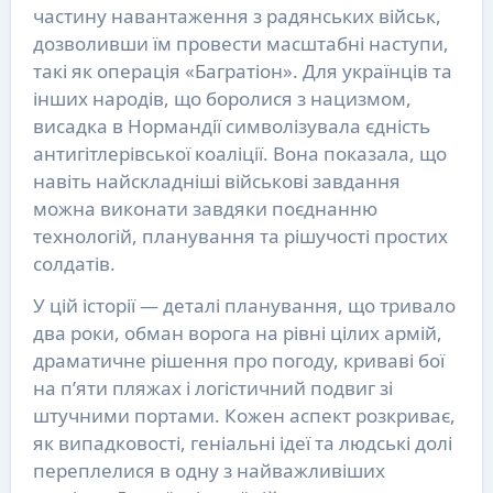
частину навантаження з радянських військ,
дозволивши їм провести масштабні наступи,
такі як операція «Багратіон». Для українців та
інших народів, що боролися з нацизмом,
висадка в Нормандії символізувала єдність
антигітлерівської коаліції. Вона показала, що
навіть найскладніші військові завдання
можна виконати завдяки поєднанню
технологій, планування та рішучості простих
солдатів.
У цій історії — деталі планування, що тривало
два роки, обман ворога на рівні цілих армій,
драматичне рішення про погоду, криваві бої
на п’яти пляжах і логістичний подвиг зі
штучними портами. Кожен аспект розкриває,
як випадковості, геніальні ідеї та людські долі
переплелися в одну з найважливіших