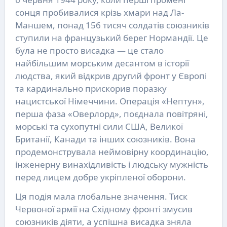
сонця пробивалися крізь хмари над Ла-
Маншем, понад 156 тисяч солдатів союзників
ступили на французький берег Нормандії. Це
була не просто висадка — це стало
найбільшим морським десантом в історії
людства, який відкрив другий фронт у Європі
та кардинально прискорив поразку
нацистської Німеччини. Операція «Нептун»,
перша фаза «Оверлорд», поєднала повітряні,
морські та сухопутні сили США, Великої
Британії, Канади та інших союзників. Вона
продемонструвала неймовірну координацію,
інженерну винахідливість і людську мужність
перед лицем добре укріпленої оборони.
Ця подія мала глобальне значення. Тиск
Червоної армії на Східному фронті змусив
союзників діяти, а успішна висадка зняла