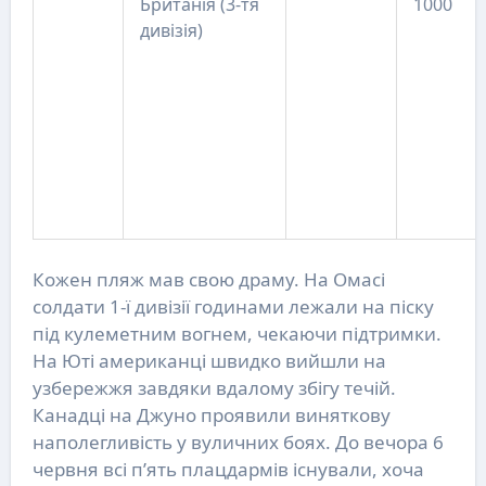
Британія (3-тя
1000
дивізія)
Кожен пляж мав свою драму. На Омасі
солдати 1-ї дивізії годинами лежали на піску
під кулеметним вогнем, чекаючи підтримки.
На Юті американці швидко вийшли на
узбережжя завдяки вдалому збігу течій.
Канадці на Джуно проявили виняткову
наполегливість у вуличних боях. До вечора 6
червня всі п’ять плацдармів існували, хоча