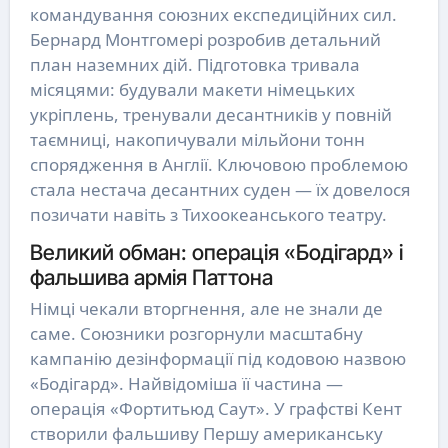
командування союзних експедиційних сил.
Бернард Монтгомері розробив детальний
план наземних дій. Підготовка тривала
місяцями: будували макети німецьких
укріплень, тренували десантників у повній
таємниці, накопичували мільйони тонн
спорядження в Англії. Ключовою проблемою
стала нестача десантних суден — їх довелося
позичати навіть з Тихоокеанського театру.
Великий обман: операція «Бодігард» і
фальшива армія Паттона
Німці чекали вторгнення, але не знали де
саме. Союзники розгорнули масштабну
кампанію дезінформації під кодовою назвою
«Бодігард». Найвідоміша її частина —
операція «Фортитьюд Саут». У графстві Кент
створили фальшиву Першу американську