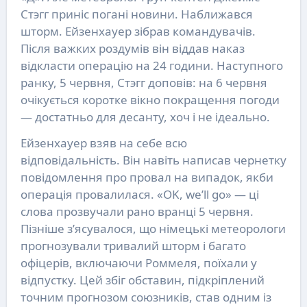
Стэгг приніс погані новини. Наближався
шторм. Ейзенхауер зібрав командувачів.
Після важких роздумів він віддав наказ
відкласти операцію на 24 години. Наступного
ранку, 5 червня, Стэгг доповів: на 6 червня
очікується коротке вікно покращення погоди
— достатньо для десанту, хоч і не ідеально.
Ейзенхауер взяв на себе всю
відповідальність. Він навіть написав чернетку
повідомлення про провал на випадок, якби
операція провалилася. «OK, we’ll go» — ці
слова прозвучали рано вранці 5 червня.
Пізніше з’ясувалося, що німецькі метеорологи
прогнозували тривалий шторм і багато
офіцерів, включаючи Роммеля, поїхали у
відпустку. Цей збіг обставин, підкріплений
точним прогнозом союзників, став одним із