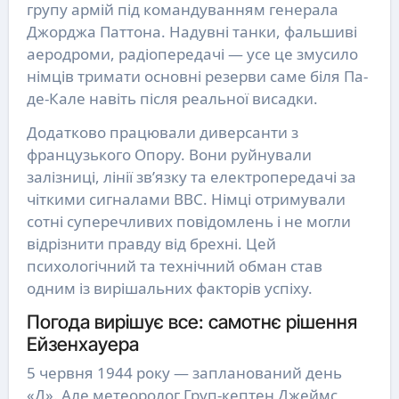
групу армій під командуванням генерала
Джорджа Паттона. Надувні танки, фальшиві
аеродроми, радіопередачі — усе це змусило
німців тримати основні резерви саме біля Па-
де-Кале навіть після реальної висадки.
Додатково працювали диверсанти з
французького Опору. Вони руйнували
залізниці, лінії зв’язку та електропередачі за
чіткими сигналами BBC. Німці отримували
сотні суперечливих повідомлень і не могли
відрізнити правду від брехні. Цей
психологічний та технічний обман став
одним із вирішальних факторів успіху.
Погода вирішує все: самотнє рішення
Ейзенхауера
5 червня 1944 року — запланований день
«Д». Але метеоролог Груп-кептен Джеймс