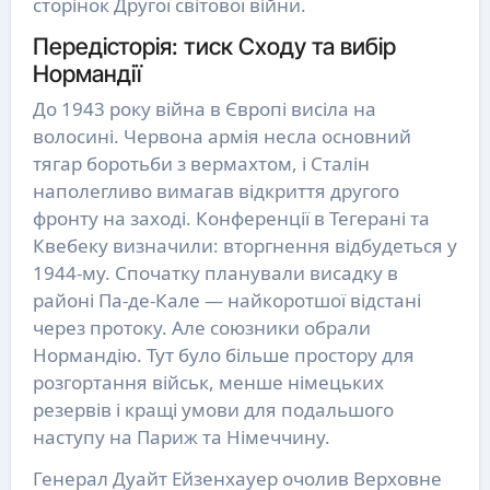
сторінок Другої світової війни.
Передісторія: тиск Сходу та вибір
Нормандії
До 1943 року війна в Європі висіла на
волосині. Червона армія несла основний
тягар боротьби з вермахтом, і Сталін
наполегливо вимагав відкриття другого
фронту на заході. Конференції в Тегерані та
Квебеку визначили: вторгнення відбудеться у
1944-му. Спочатку планували висадку в
районі Па-де-Кале — найкоротшої відстані
через протоку. Але союзники обрали
Нормандію. Тут було більше простору для
розгортання військ, менше німецьких
резервів і кращі умови для подальшого
наступу на Париж та Німеччину.
Генерал Дуайт Ейзенхауер очолив Верховне