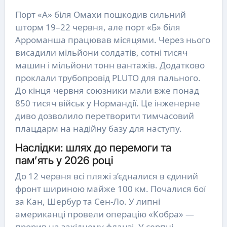
Порт «А» біля Омахи пошкодив сильний
шторм 19–22 червня, але порт «Б» біля
Арроманша працював місяцями. Через нього
висадили мільйони солдатів, сотні тисяч
машин і мільйони тонн вантажів. Додатково
проклали трубопровід PLUTO для пального.
До кінця червня союзники мали вже понад
850 тисяч військ у Нормандії. Це інженерне
диво дозволило перетворити тимчасовий
плацдарм на надійну базу для наступу.
Наслідки: шлях до перемоги та
пам’ять у 2026 році
До 12 червня всі пляжі з’єдналися в єдиний
фронт шириною майже 100 км. Почалися бої
за Кан, Шербур та Сен-Ло. У липні
американці провели операцію «Кобра» —
прорив на західному фланзі. У серпні