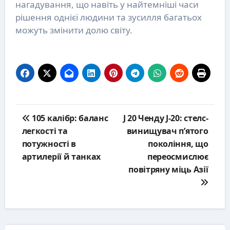
нагадування, що навіть у найтемніші часи
рішення однієї людини та зусилля багатьох
можуть змінити долю світу.
Post
105 калібр: баланс
J 20 Ченду J-20: стелс-
navigation
легкості та
винищувач п’ятого
потужності в
покоління, що
артилерії й танках
переосмислює
повітряну міць Азії