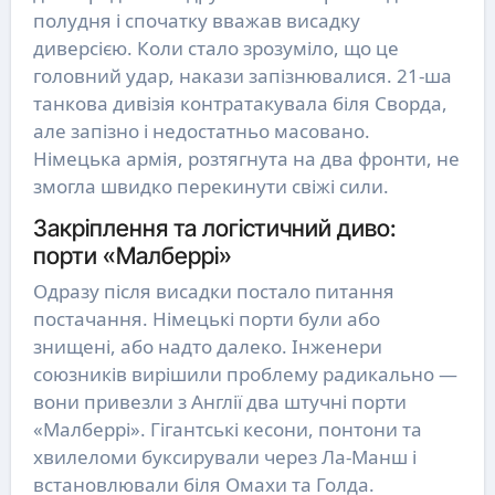
полудня і спочатку вважав висадку
диверсією. Коли стало зрозуміло, що це
головний удар, накази запізнювалися. 21-ша
танкова дивізія контратакувала біля Сворда,
але запізно і недостатньо масовано.
Німецька армія, розтягнута на два фронти, не
змогла швидко перекинути свіжі сили.
Закріплення та логістичний диво:
порти «Малберрі»
Одразу після висадки постало питання
постачання. Німецькі порти були або
знищені, або надто далеко. Інженери
союзників вирішили проблему радикально —
вони привезли з Англії два штучні порти
«Малберрі». Гігантські кесони, понтони та
хвилеломи буксирували через Ла-Манш і
встановлювали біля Омахи та Голда.