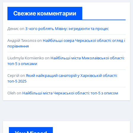
Свежие комментарии
Денис
on
З чого роблять Мівіну: інгредієнти та процес
Андрій Тихолоз
on
Найбільші озера Черкаської області: огляд і
порівняння
Liudmyla Korniienko
on
Найбільші міста Миколаївської області:
топ-5 з описами
Сергій
on
Який найкращий санаторій у Харківській області:
топ-5 2025
Oleh
on
Найбільші міста Черкаської області: топ-5 з описом