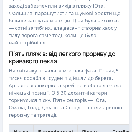
заході забезпечили вихід з пляжу Юта.
Фальшиві парашутисти та шумові ефекти ще
більше заплутали німців. Ціна була високою
— сотні загиблих, але десант створив хаос у
тилу ворога саме тоді, коли це було
найпотрібніше.
П’ять пляжів: від легкого прориву до
кривавого пекла
На світанку почалася морська фаза. Понад 5
тисяч кораблів і суден підійшли до берега.
Артилерія лінкорів та крейсерів обстрілювала
німецькі позиції. О 6:30 десантні катери
торкнулися піску. П’ять секторів — Юта,
Омаха, Голд, Джуно та Сворд — стали ареною
героїзму та трагедії.
Назва
Відповідальні
Рівень
Прибли