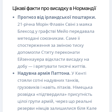
Цікаві факти про висадку в Нормандії
Прогноз від ірландської поштарки.
21-річна Морін Флавін Свіні з маяка
Блексод у графстві Мейо передавала
метеодані союзникам. Саме її
спостереження за зміною тиску
допомогли Стэггу переконати
Ейзенхауера відкласти висадку на
добу — і врятувати тисячі життів.
Надувна армія Паттона.
У Кенті
стояли сотні надувних танків,
грузовиків і навіть літаків. Німецька
розвідка «підтвердила» присутність
цілої групи армій, через що реальні
резерви німців залишилися біля Кале