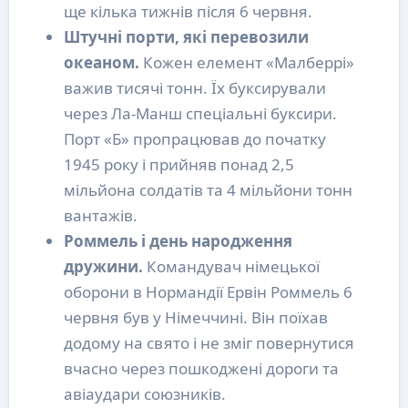
ще кілька тижнів після 6 червня.
Штучні порти, які перевозили
океаном.
Кожен елемент «Малберрі»
важив тисячі тонн. Їх буксирували
через Ла-Манш спеціальні буксири.
Порт «Б» пропрацював до початку
1945 року і прийняв понад 2,5
мільйона солдатів та 4 мільйони тонн
вантажів.
Роммель і день народження
дружини.
Командувач німецької
оборони в Нормандії Ервін Роммель 6
червня був у Німеччині. Він поїхав
додому на свято і не зміг повернутися
вчасно через пошкоджені дороги та
авіаудари союзників.