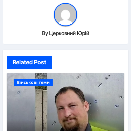
By
Церковний Юрій
Related Post
Військові теми