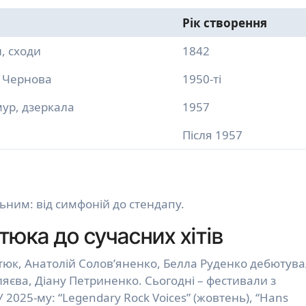
Рік створення
, сходи
1842
я Чернова
1950-ті
мур, дзеркала
1957
Після 1957
ьним: від симфоній до стендапу.
тюка до сучасних хітів
атюк, Анатолій Солов’яненко, Белла Руденко дебютув
ляєва, Діану Петриненко. Сьогодні – фестивали з
 2025-му: “Legendary Rock Voices” (жовтень), “Hans