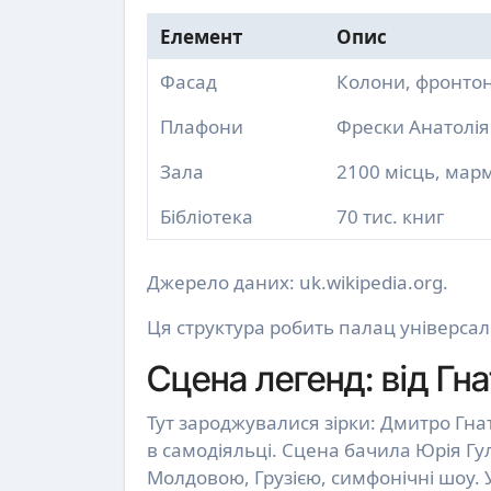
Елемент
Опис
Фасад
Колони, фронтон
Плафони
Фрески Анатолі
Зала
2100 місць, мар
Бібліотека
70 тис. книг
Джерело даних: uk.wikipedia.org.
Ця структура робить палац універсал
Сцена легенд: від Гна
Тут зароджувалися зірки: Дмитро Гн
в самодіяльці. Сцена бачила Юрія Гу
Молдовою, Грузією, симфонічні шоу. У