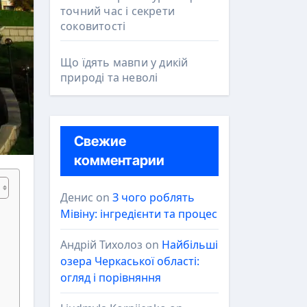
точний час і секрети
соковитості
Що їдять мавпи у дикій
природі та неволі
Свежие
комментарии
Денис
on
З чого роблять
Мівіну: інгредієнти та процес
Андрій Тихолоз
on
Найбільші
озера Черкаської області:
огляд і порівняння