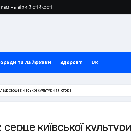
камінь віри й стійкості
овний гід з ідеями для будь-якої фігури
ле: точний час і секрети соковитості
рироді та неволі
: традиції, прикмети та сучасні реалії
оради та лайфхаки
Здоров’я
Uk
ся: секрети вибору та носіння
 гід по цілющим властивостям ягоди
тернаку для організму
ац: серце київської культури та історії
д дезодоранту на чорному одязі: перевірені способи
на стіл: повний гайд без покарань
 серце київської культур