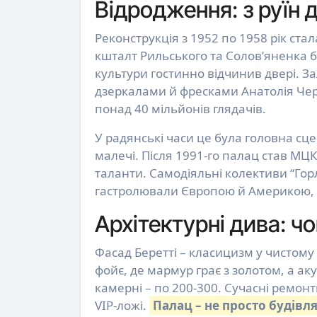
Відродження: з руїн 
Реконструкція з 1952 по 1958 рік стал
кшталт Рильського та Солов’яненка 
культури гостинно відчинив двері. 
дзеркалами й фресками Анатолія Черн
понад 40 мільйонів глядачів.
У радянські часи це була головна сце
малечі. Після 1991-го палац став МЦ
таланти. Самодіяльні колективи “Гор
гастролювали Європою й Америкою, 
Архітектурні дива: ч
Фасад Беретті – класицизм у чистому 
фойє, де мармур грає з золотом, а ак
камерні – по 200-300. Сучасні ремон
VIP-ложі.
Палац – не просто будівля