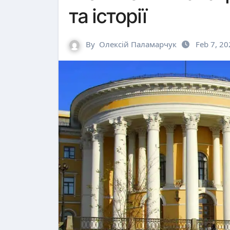
та історії
By
Олексій Паламарчук
Feb 7, 2