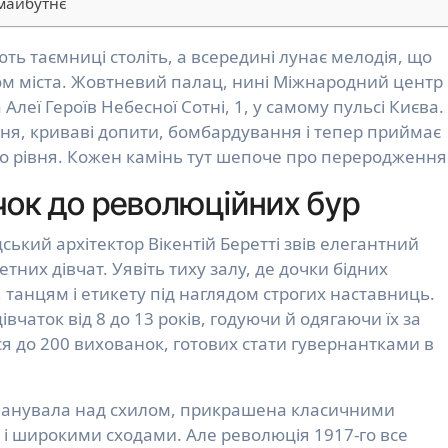
 майбутнє
мом міста. Жовтневий палац, нині Міжнародний центр
 Алеї Героїв Небесної Сотні, 1, у самому пульсі Києва.
я, криваві допити, бомбардування і тепер приймає
ого рівня. Кожен камінь тут шепоче про переродження
чок до революційних бур
дський архітектор Вікентій Беретті звів елегантний
тних дівчат. Уявіть тиху залу, де дочки бідних
танцям і етикету під наглядом строгих наставниць.
вчаток від 8 до 13 років, годуючи й одягаючи їх за
 до 200 вихованок, готових стати гувернантками в
 панувала над схилом, прикрашена класичними
і широкими сходами. Але революція 1917-го все