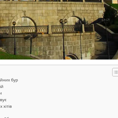
ійних бур
ій
и
овує
 хітів