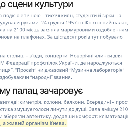
до сцени культури
а подією епічною – тисячі киян, студенти й зірки на
будували руками. 24 грудня 1957-го Жовтневий палац
Зала на 2100 місць засяяла мармуровими оздобленням
ова на плафонах. За шістдесят років тут побувало
на столиці – з’їзди, концерти, Новорічні ялинки для
КМ Федерації профспілок України, де народжуються
лиця”, “Просвіт” чи джазовий “Музична лабораторія”
здобуваючи “народні” звання.
ому палац зачаровує
вигляді: симетрія, колони, балкони. Всередині – прос
устика змушує голоси линути до душі. Зала вміщує 210
ти зберегли автентику, додавши комфорт: кліматизаці
, а живий організм Києва.