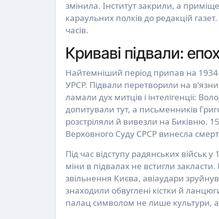
змінила. Інститут закрили, а приміщ
караульних полків до редакцій газет
часів.
Криваві підвали: епо
Найтемніший період припав на 1934–
УРСР. Підвали перетворили на в’язни
ламали дух митців і інтелігенції: В
допитували тут, а письменників Гри
розстріляли й вивезли на Биківню. 15 
Верховного Суду СРСР винесла смертні
Під час відступу радянських військ у 
міни в підвалах не встигли закласти. Н
звільнення Києва, авіаудари зруйнува
знаходили обвуглені кістки й ланцюги
палац символом не лише культури, а 