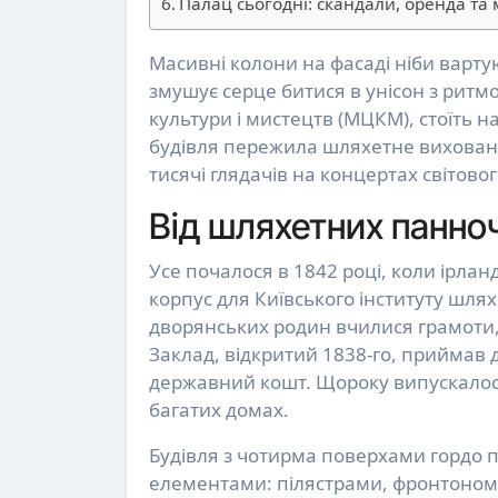
Палац сьогодні: скандали, оренда та
Масивні колони на фасаді ніби вартують таємниці століть, а всередині лунає мелодія, що
змушує серце битися в унісон з рит
культури і мистецтв (МЦКМ), стоїть на
будівля пережила шляхетне вихованн
тисячі глядачів на концертах світов
Від шляхетних панно
Усе почалося в 1842 році, коли ірлан
корпус для Київського інституту шляхе
дворянських родин вчилися грамоти, 
Заклад, відкритий 1838-го, приймав ді
державний кошт. Щороку випускалося
багатих домах.
Будівля з чотирма поверхами гордо
елементами: пілястрами, фронтоном 