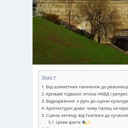
Зміст
Від шляхетних панночок до революц
Криваві підвали: епоха НКВД і репрес
Відродження: з руїн до сцени культур
Архітектурні дива: чому палац зачар
Сцена легенд: від Гнатюка до сучасних
Цікаві факти 🎭✨