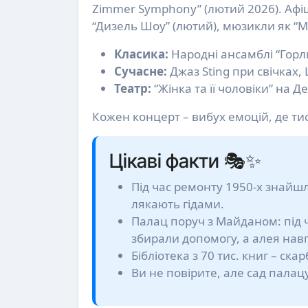
Zimmer Symphony” (лютий 2026). Афі
“Дизель Шоу” (лютий), мюзикли як “
Класика:
Народні ансамблі “Горли
Сучасне:
Джаз Sting при свічках, 
Театр:
“Жінка та її чоловіки” на Д
Кожен концерт – вибух емоцій, де ти
Цікаві факти 🎭✨
Під час ремонту 1950-х знайшл
лякають гідами.
Палац поруч з Майданом: під ч
збирали допомогу, а алея нав
Бібліотека з 70 тис. книг – ск
Ви не повірите, але сад палацу