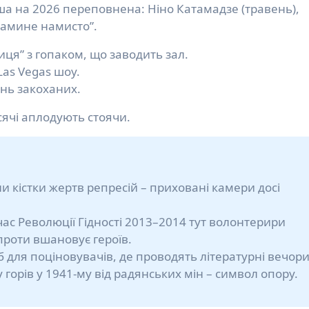
ша на 2026 переповнена: Ніно Катамадзе (травень),
Мамине намисто”.
ця” з гопаком, що заводить зал.
Las Vegas шоу.
ень закоханих.
сячі аплодують стоячи.
и кістки жертв репресій – приховані камери досі
ас Революції Гідності 2013–2014 тут волонтерири
проти вшановує героїв.
арб для поціновувачів, де проводять літературні вечори
 горів у 1941-му від радянських мін – символ опору.