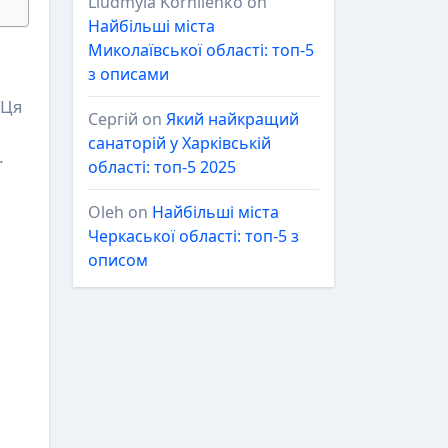
Liudmyla Korniienko
on
Найбільші міста
Миколаївської області: топ-5
з описами
 Ця
Сергій
on
Який найкращий
санаторій у Харківській
.
області: топ-5 2025
Oleh
on
Найбільші міста
Черкаської області: топ-5 з
описом