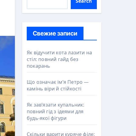
Search
Свежие записи
Як відучити кота лазити на
стіл: повний гайд без
покарань
Що означає ім’я Петро —
камінь віри й стійкості
Як зав’язати купальник:
повний гід з ідеями для
будь-якої фігури
Скільки варити куряче філе: