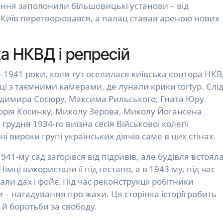
ення заполонили більшовицькі установи – від
. Київ перетворювався, а палац ставав ареною нових
ха НКВД і репресій
1941 роки, коли тут оселилася київська контора НК
ці з таємними камерами, де лунали крики tortур. Слід
олодимира Сосюру, Максима Рильського, Гната Юру
горія Косинку, Миколу Зерова, Миколу Йогансена
грудня 1934-го виїзна сесія Військової колегії
 вироки групі українських діячів саме в цих стінах.
1941-му сад загорівся від підривів, але будівля встояла
імці використали її під гестапо, а в 1943-му, під час
ли дах і фойє. Під час реконструкції робітники
 – нагадування про жахи. Ця сторінка історії робить
й боротьби за свободу.