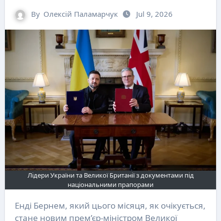
By
Олексій Паламарчук
Jul 9, 2026
Лідери України та Великої Британії з документами під
національними прапорами
Енді Бернем, який цього місяця, як очікується,
стане новим прем’єр-міністром Великої