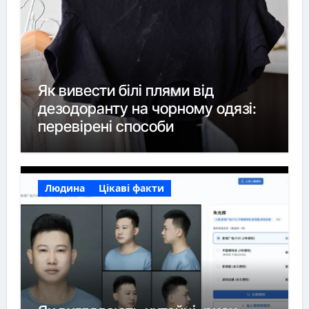
Як вивести білі плями від
дезодоранту на чорному одязі:
перевірені способи
Людина
Цікаві факти