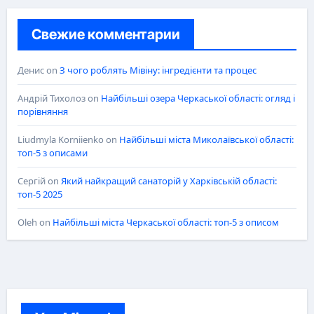
Свежие комментарии
Денис
on
З чого роблять Мівіну: інгредієнти та процес
Андрій Тихолоз
on
Найбільші озера Черкаської області: огляд і
порівняння
Liudmyla Korniienko
on
Найбільші міста Миколаївської області:
топ-5 з описами
Сергій
on
Який найкращий санаторій у Харківській області:
топ-5 2025
Oleh
on
Найбільші міста Черкаської області: топ-5 з описом