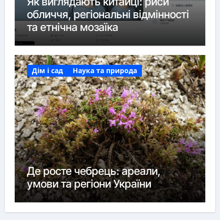
Як виглядають китайці: риси
обличчя, регіональні відмінності
та етнічна мозаїка
Дім і сад
Наука та природа
Де росте чебрець: ареали,
умови та регіони України