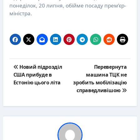
понеділок, 20 липня, обійме посаду прем’єр-
міністра.
Post
Новий підрозділ
Перевернута
navigation
США прибуде в
машина ТЦК не
Естонію цього літа
зробить мобілізацію
справедливішою