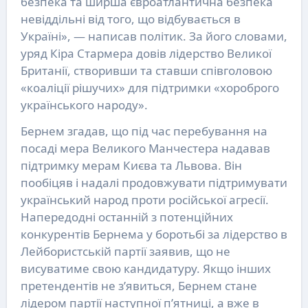
безпека та ширша євроатлантична безпека
невіддільні від того, що відбувається в
Україні», — написав політик. За його словами,
уряд Кіра Стармера довів лідерство Великої
Британії, створивши та ставши співголовою
«коаліції рішучих» для підтримки «хороброго
українського народу».
Бернем згадав, що під час перебування на
посаді мера Великого Манчестера надавав
підтримку мерам Києва та Львова. Він
пообіцяв і надалі продовжувати підтримувати
український народ проти російської агресії.
Напередодні останній з потенційних
конкурентів Бернема у боротьбі за лідерство в
Лейбористській партії заявив, що не
висуватиме свою кандидатуру. Якщо інших
претендентів не з’явиться, Бернем стане
лідером партії наступної п’ятниці, а вже в