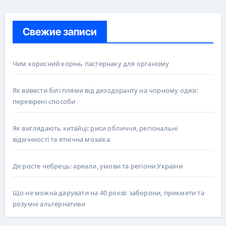
Свежие записи
Чим корисний корінь пастернаку для організму
Як вивести білі плями від дезодоранту на чорному одязі:
перевірені способи
Як виглядають китайці: риси обличчя, регіональні
відмінності та етнічна мозаїка
Де росте чебрець: ареали, умови та регіони України
Що не можна дарувати на 40 років: заборони, прикмети та
розумні альтернативи