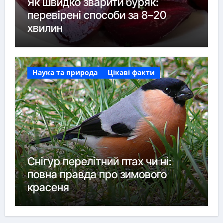
Як швидко зварити буряк:
перевірені способи за 8–20
хвилин
Наука та природа
Цікаві факти
Снігур перелітний птах чи ні:
повна правда про зимового
красеня