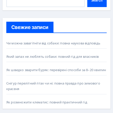
Search
Свежие записи
Чи можна завагітніти від собаки: повна наукова відповідь
Який запах не люблять собаки: повний гід для власників
Як швидко зварити буряк: перевірені способи за 8–20 хвилин
Снігур перелітний птах чи ні: повна правда про зимового
красеня
Як розмножити клематис: повний практичний гід