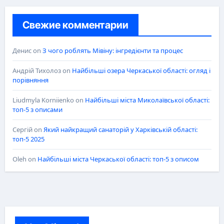
Свежие комментарии
Денис
on
З чого роблять Мівіну: інгредієнти та процес
Андрій Тихолоз
on
Найбільші озера Черкаської області: огляд і
порівняння
Liudmyla Korniienko
on
Найбільші міста Миколаївської області:
топ-5 з описами
Сергій
on
Який найкращий санаторій у Харківській області:
топ-5 2025
Oleh
on
Найбільші міста Черкаської області: топ-5 з описом