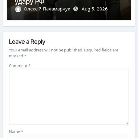
удару РФ
Олексій Паламарчук
Aug 5, 2026
Leave a Reply
Your email address will not be published.
Required fields are
marked
*
Comment
*
Name
*