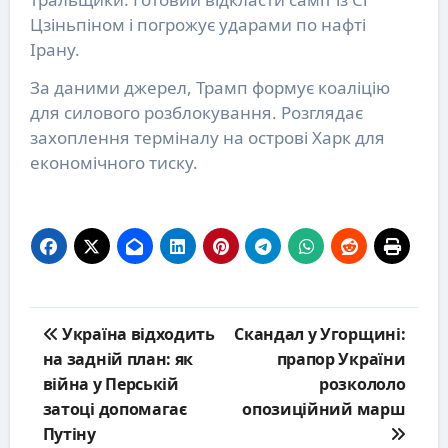
Цзіньпіном і погрожує ударами по нафті
Ірану.
За даними джерел, Трамп формує коаліцію
для силового розблокування. Розглядає
захоплення терміналу на острові Харк для
економічного тиску.
Post
Україна відходить
Скандал у Угорщині:
navigation
на задній план: як
прапор України
війна у Перській
розкололо
затоці допомагає
опозиційний марш
Путіну