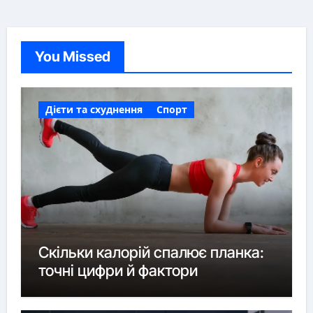
You Missed
Дієти та схуднення
Спорт
Скільки калорій спалює планка:
точні цифри й фактори