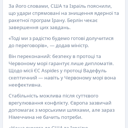
За його словами, США та Ізраїль пояснили,
що удари спрямовані на знищення ядерної та
ракетної програм Ірану. Берлін чекає
завершення цих завдань.
«Тоді ми з радістю будемо готові долучитися
до переговорів», — додав міністр.
Він переконаний: безпеку в протоці та
Червоному морі гарантує лише дипломатія.
Щодо місії ЄС Aspides у протоці Вадефуль
скептичний — навіть у Червоному морі вона
неефективна.
Стабільність можлива після суттєвого
врегулювання конфлікту. Європа зазвичай
допомагає з морськими шляхами, але зараз
Німеччина не бачить потреби.
«Наша вимога до США та Ізраїлю —