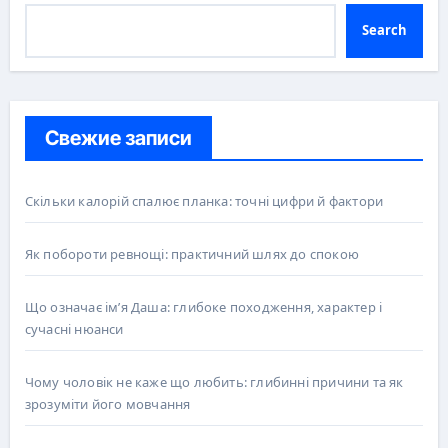
Search
Свежие записи
Скільки калорій спалює планка: точні цифри й фактори
Як побороти ревнощі: практичний шлях до спокою
Що означає ім’я Даша: глибоке походження, характер і
сучасні нюанси
Чому чоловік не каже що любить: глибинні причини та як
зрозуміти його мовчання