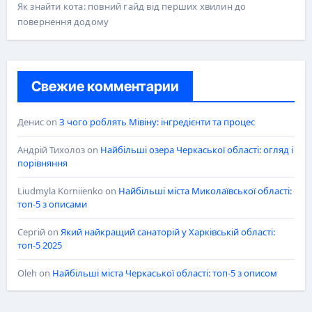
Як знайти кота: повний гайд від перших хвилин до
повернення додому
Свежие комментарии
Денис
on
З чого роблять Мівіну: інгредієнти та процес
Андрій Тихолоз
on
Найбільші озера Черкаської області: огляд і
порівняння
Liudmyla Korniienko
on
Найбільші міста Миколаївської області:
топ-5 з описами
Сергій
on
Який найкращий санаторій у Харківській області:
топ-5 2025
Oleh
on
Найбільші міста Черкаської області: топ-5 з описом