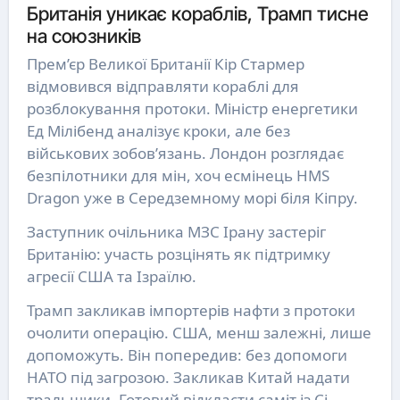
Британія уникає кораблів, Трамп тисне
на союзників
Прем’єр Великої Британії Кір Стармер
відмовився відправляти кораблі для
розблокування протоки. Міністр енергетики
Ед Мілібенд аналізує кроки, але без
військових зобов’язань. Лондон розглядає
безпілотники для мін, хоч есмінець HMS
Dragon уже в Середземному морі біля Кіпру.
Заступник очільника МЗС Ірану застеріг
Британію: участь розцінять як підтримку
агресії США та Ізраїлю.
Трамп закликав імпортерів нафти з протоки
очолити операцію. США, менш залежні, лише
допоможуть. Він попередив: без допомоги
НАТО під загрозою. Закликав Китай надати
тральщики. Готовий відкласти саміт із Сі