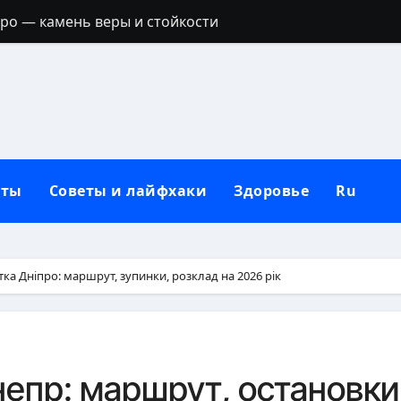
тро — камень веры и стойкости
ик: полный гид с идеями для любой фигуры
ое филе: точное время и секреты сочности
дикой природе и неволе
ручальное кольцо: традиции, приметы и современные 
кты
Советы и лайфхаки
Здоровье
Ru
держатся: секреты выбора и нанесения
полный гид по целебным свойствам ягоды
пастернака для организма
ка Дніпро: маршрут, зупинки, розклад на 2026 рік
ятна от дезодоранта на черной одежде: проверенные сп
ить на стол: полное руководство без наказаний
епр: маршрут, остановки