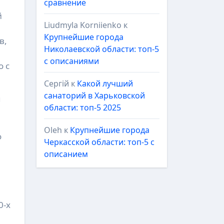
сравнение
й
Liudmyla Korniienko
к
Крупнейшие города
в,
Николаевской области: топ-5
с описаниями
о с
Сергій
к
Какой лучший
санаторий в Харьковской
я
области: топ-5 2025
Oleh
к
Крупнейшие города
о
Черкасской области: топ-5 с
описанием
0-х