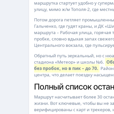
маршрутка стартует удобно у суперм
улицу, мимо ж/м Тополя-2, где мест
Потом дорога петляет промышленным
Гальченко, где гудят краны, и ДК «
маршрута – Рабочая улица, горячая т
пробке, словно вдыхая запах свежего
Центрального вокзала, где пульсируе
Обратный путь зеркальный, но с ню
стадиона «Метеор» и школы №6.
Общ
без пробок, но в пик – до 70.
Районы
центра, что делает поездку насыще
Полный список остан
Маршрут насчитывает более 30 остан
жизни. Вот ключевые, чтобы вы не з
верифицированы с карт и трекеров, 