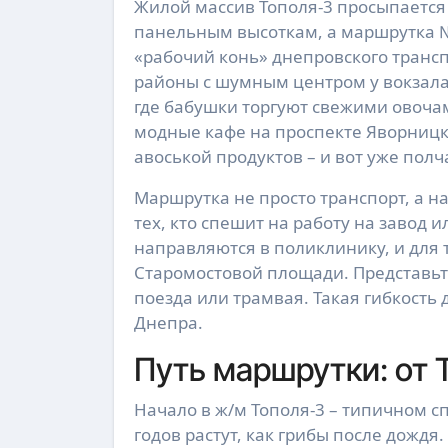
Жилой массив Тополя-3 просыпается рано, когда первые солнечные лучи скользят по
панельным высоткам, а маршрутка №
«рабочий конь» днепровского трансп
районы с шумным центром у вокзала
где бабушки торгуют свежими овоч
модные кафе на проспекте Яворницко
авоськой продуктов – и вот уже полч
Маршрутка не просто транспорт, а н
тех, кто спешит на работу на завод и
направляются в поликлинику, и для т
Старомостовой площади. Представьте
поезда или трамвая. Такая гибкость
Днепра.
Путь маршрутки: от 
Начало в ж/м Тополя-3 – типичном с
годов растут, как грибы после дождя.