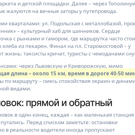
аркета и детской площадки. Далее – через Тополину
ные жалуются на вечные заторы у путепровода.
и кварталами: ул. Подольская с металлобазой, про
Шинник» – культурный хаб для шинников. Сердце
очка с рынками и гамором, где маршрутка часто стои
 хлеба из пекарен. Финал на пл. Старомостовой – у
т жизнь: таксисты кричат, туристы с чемоданами сну
ансами: через Львовскую и Криворожскую, мимо
ая длина – около 15 км, время в дороге 40-50 ми
 по маршруту – смесь спокойствия окраин и динам
нной видами.
овок: прямой и обратный
овок в один конец, каждая – как маленькая станция
апутались. Перед списком заметьте: остановки
но в реальности водители иногда пропускают