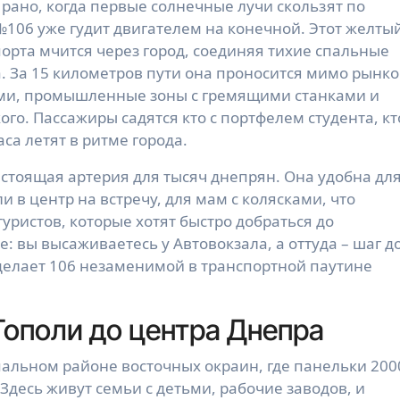
106 уже гудит двигателем на конечной. Этот желты
орта мчится через город, соединяя тихие спальные
. За 15 километров пути она проносится мимо рынко
ами, промышленные зоны с гремящими станками и
го. Пассажиры садятся кто с портфелем студента, кт
аса летят в ритме города.
астоящая артерия для тысяч днепрян. Она удобна дл
ли в центр на встречу, для мам с колясками, что
уристов, которые хотят быстро добраться до
: вы высаживаетесь у Автовокзала, а оттуда – шаг д
 делает 106 незаменимой в транспортной паутине
Тополи до центра Днепра
пальном районе восточных окраин, где панельки 200
 Здесь живут семьи с детьми, рабочие заводов, и