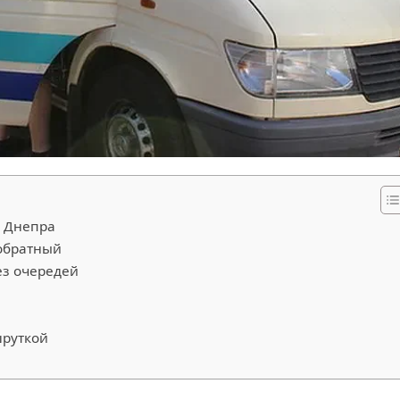
а Днепра
 обратный
ез очередей
шруткой