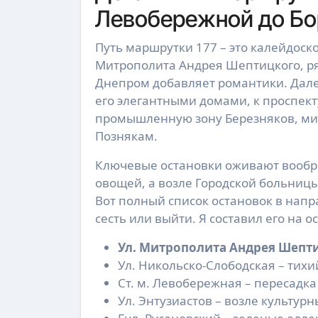
Левобережной до Бо
Путь маршрутки 177 – это калейдоско
Митрополита Андрея Шептицкого, ряд
Днепром добавляет романтики. Далее
его элегантными домами, к проспект
промышленную зону Березняков, мин
Познякам.
Ключевые остановки оживают вообра
овощей, а возле Городской больниц
Вот полный список остановок в напра
сесть или выйти. Я составил его на о
Ул. Митрополита Андрея Шепт
Ул. Никольско-Слободская – тихи
Ст. м. Левобережная – пересадка
Ул. Энтузиастов – возле культур