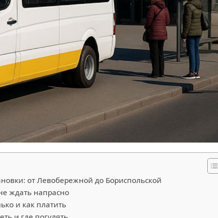
новки: от Левобережной до Бориспольской
 не ждать напрасно
лько и как платить
еть и где погулять