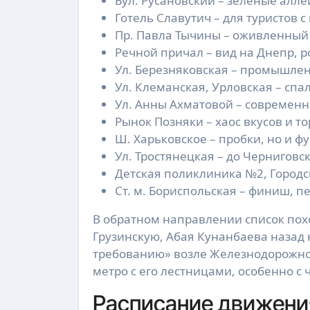
Бул. Русановский – зеленые алле
Готель Славутич – для туристов 
Пр. Павла Тычины – оживленный 
Речной причал – вид на Днепр, 
Ул. Березняковская – промышлен
Ул. Клеманская, Урловская – сп
Ул. Анны Ахматовой – современн
Рынок Позняки – хаос вкусов и то
Ш. Харьковское – пробки, но и ф
Ул. Тростянецкая – до Черниговс
Детская поликлиника №2, Городс
Ст. м. Бориспольская – финиш, п
В обратном направлении список похо
Грузинскую, Абая Кунанбаева назад 
требованию» возле Железнодорожного
метро с его лестницами, особенно с
Расписание движения