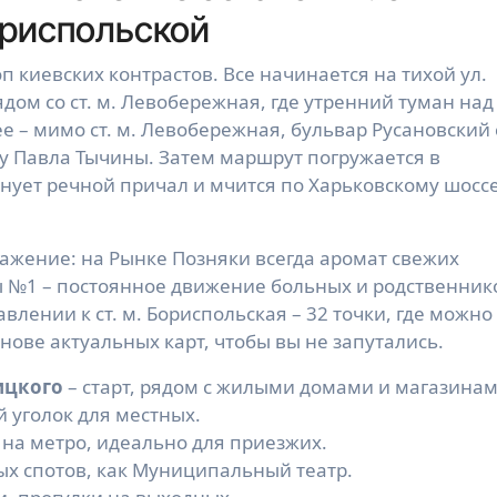
риспольской
п киевских контрастов. Все начинается на тихой ул.
ом со ст. м. Левобережная, где утренний туман над
 – мимо ст. м. Левобережная, бульвар Русановский 
у Павла Тычины. Затем маршрут погружается в
ует речной причал и мчится по Харьковскому шоссе
жение: на Рынке Позняки всегда аромат свежих
ы №1 – постоянное движение больных и родственник
влении к ст. м. Бориспольская – 32 точки, где можно
снове актуальных карт, чтобы вы не запутались.
ицкого
– старт, рядом с жилыми домами и магазинам
й уголок для местных.
 на метро, идеально для приезжих.
ных спотов, как Муниципальный театр.