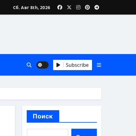
Сб. Авг 8th, 2026
зни
Subscribe
 А до Я
Поиск
аика