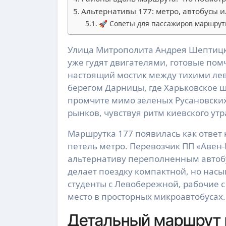
Альтернативы 177: метро, автобусы 
🚀 Советы для пассажиров маршрут
Улица Митрополита Андрея Шептицкого просыпается рано, когда первые маршрутки 177
уже гудят двигателями, готовые пом
настоящий мостик между тихими л
берегом Дарницы, где Харьковское ш
промчите мимо зеленых Русановски
рынков, чувствуя ритм киевского ут
Маршрутка 177 появилась как ответ
петель метро. Перевозчик ПП «Авен-
альтернативу переполненным автобус
делает поездку компактной, но насы
студенты с Левобережной, рабочие с
место в просторных микроавтобусах.
Детальный маршрут и