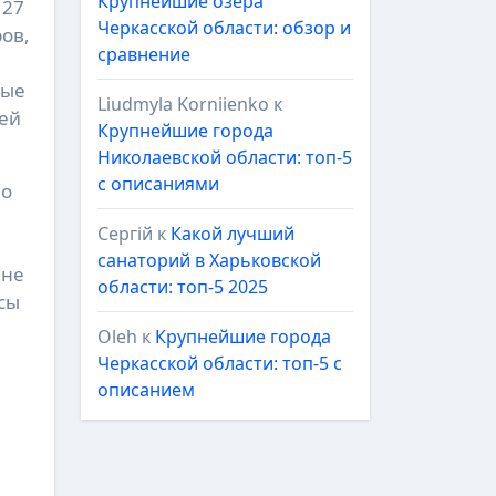
Крупнейшие озёра
 27
Черкасской области: обзор и
ов,
сравнение
тые
Liudmyla Korniienko
к
тей
Крупнейшие города
Николаевской области: топ-5
с описаниями
во
Сергій
к
Какой лучший
санаторий в Харьковской
вне
области: топ-5 2025
сы
Oleh
к
Крупнейшие города
Черкасской области: топ-5 с
описанием