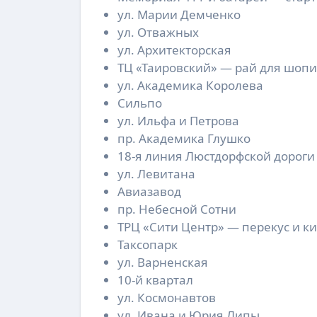
ул. Марии Демченко
ул. Отважных
ул. Архитекторская
ТЦ «Таировский» — рай для шопи
ул. Академика Королева
Сильпо
ул. Ильфа и Петрова
пр. Академика Глушко
18-я линия Люстдорфской дороги
ул. Левитана
Авиазавод
пр. Небесной Сотни
ТРЦ «Сити Центр» — перекус и к
Таксопарк
ул. Варненская
10-й квартал
ул. Космонавтов
ул. Ивана и Юрия Липы