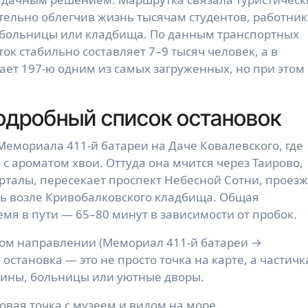
ельно облегчив жизнь тысячам студентов, работни
 больницы или кладбища. По данным транспортных
к стабильно составляет 7–9 тысяч человек, а в
лает 197-ю одним из самых загруженных, но при этом
одробный список остановок
 Мемориала 411-й батареи на Даче Ковалевского, где
с ароматом хвои. Оттуда она мчится через Таирово,
рталы, пересекает проспект Небесной Сотни, проез
ть возле Кривобалковского кладбища. Общая
мя в пути — 65–80 минут в зависимости от пробок.
мом направлении (Мемориал 411-й батареи →
становка — это не просто точка на карте, а частичк
зины, больницы или уютные дворы.
овая точка с музеем и видом на море