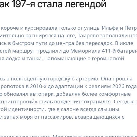
ак 197-я стала легендой
 короче и курсировала только от улицы Ильфа и Пет
емительно расширялся на юге, Таирово заполняли н
ь в быстром пути до центра без пересадок. В июле
астей маршрут продлили до Мемориала 411-й батаре
дная лодка и танки, напоминающие о героической
ась в полноценную городскую артерию. Она прошла
ропотока в 2010-х до адаптации к реалиям 2026 года
о обновлял автопарк, добавляя более комфортные
спринтерский» стиль вождения сохранился. Сегодня 
ской идентичности, где в салоне всегда слышны
 и запах моря от пассажиров, возвращающихся с
 удачным решением. Маршрутка связала туристическ