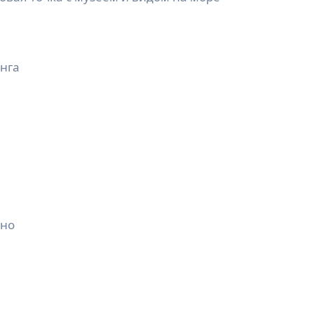
нга
ино