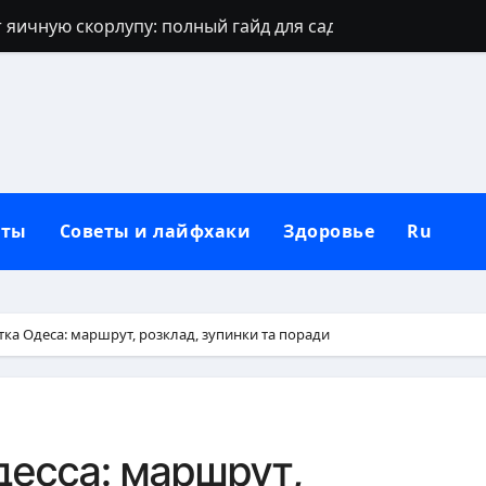
 яичную скорлупу: полный гайд для сада
джинсов: проверенные способы и секреты
щают: духовный щит дома, семьи и сердца
 зевать часто: полное практическое руководство
ть рассаду перца без потерь
кты
Советы и лайфхаки
Здоровье
Ru
и наследуют исключительно от отца
которые приносят счастье: полный гид
но, чтобы сформировать новую привычку
ка Одеса: маршрут, розклад, зупинки та поради
Вербное воскресенье: традиции, запреты и современны
бники: полный гид по правилам севооборота
десса: маршрут,