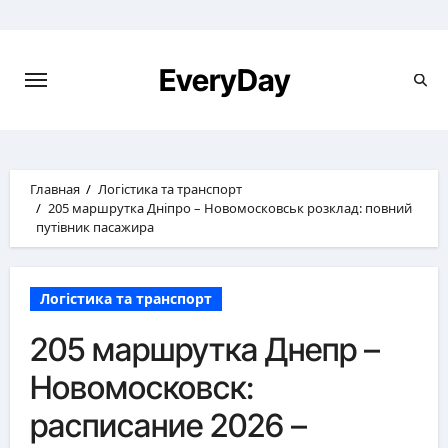
Перейти
к
содержимому
EveryDay
Главная
Логістика та транспорт
205 маршрутка Дніпро – Новомосковськ розклад: повний
путівник пасажира
Логістика та транспорт
205 маршрутка Днепр –
Новомосковск:
расписание 2026 –