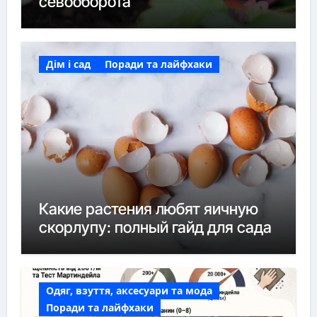
севооборота
Дім і сад
Поради та лайфхаки
Какие растения любят яичную
скорлупу: полный гайд для сада
Одяг, взуття, аксесуари та мода
Поради та лайфхаки