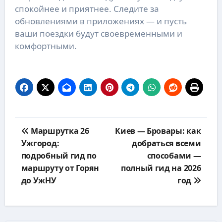
спокойнее и приятнее. Следите за
обновлениями в приложениях — и пусть
ваши поездки будут своевременными и
комфортными.
Навигация
Маршрутка 26
Киев — Бровары: как
по
Ужгород:
добраться всеми
записям
подробный гид по
способами —
маршруту от Горян
полный гид на 2026
до УжНУ
год