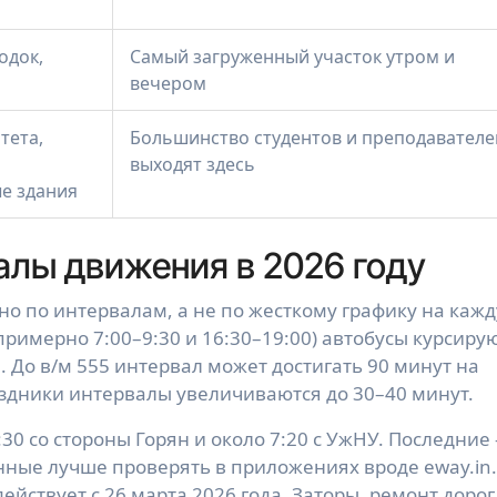
одок,
Самый загруженный участок утром и
вечером
тета,
Большинство студентов и преподавателе
выходят здесь
е здания
алы движения в 2026 году
о по интервалам, а не по жесткому графику на каж
(примерно 7:00–9:30 и 16:30–19:00) автобусы курсиру
. До в/м 555 интервал может достигать 90 минут на
аздники интервалы увеличиваются до 30–40 минут.
30 со стороны Горян и около 7:20 с УжНУ. Последние
нные лучше проверять в приложениях вроде eway.in
 действует с 26 марта 2026 года. Заторы, ремонт дорог