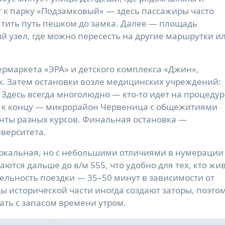
 к парку «Подзамковый» — здесь пассажиры часто
атить путь пешком до замка. Далее — площадь
 узел, где можно пересесть на другие маршрутки и
рмаркета «ЭРА» и детского комплекса «Джин»,
. Затем остановки возле медицинских учреждений:
Здесь всегда многолюдно — кто-то идет на процедур
же к концу — микрорайон Червеница с общежитиями
енты разных курсов. Финальная остановка —
верситета.
ркальная, но с небольшими отличиями в нумерации
ются дальше до в/м 555, что удобно для тех, кто жи
ельность поездки — 35–50 минут в зависимости от
цы исторической части иногда создают заторы, поэто
ть с запасом времени утром.