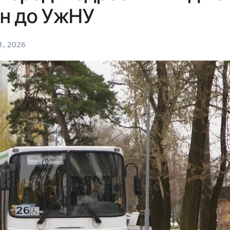
ян до УжНУ
1, 2026