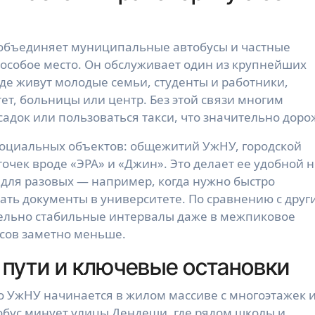
объединяет муниципальные автобусы и частные
 особое место. Он обслуживает один из крупнейших
де живут молодые семьи, студенты и работники,
ет, больницы или центр. Без этой связи многим
адок или пользоваться такси, что значительно доро
оциальных объектов: общежитий УжНУ, городской
очек вроде «ЭРА» и «Джин». Это делает ее удобной н
и для разовых — например, когда нужно быстро
рать документы в университете. По сравнению с дру
тельно стабильные интервалы даже в межпиковое
йсов заметно меньше.
пути и ключевые остановки
о УжНУ начинается в жилом массиве с многоэтажек 
тобус минует улицы Дендеши, где рядом школы и