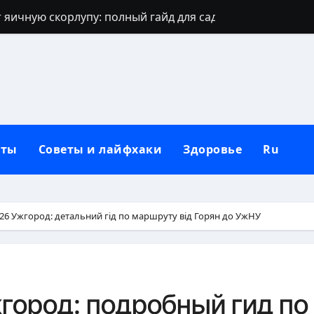
 яичную скорлупу: полный гайд для сада
джинсов: проверенные способы и секреты
щают: духовный щит дома, семьи и сердца
 зевать часто: полное практическое руководство
ть рассаду перца без потерь
кты
Советы и лайфхаки
Здоровье
Ru
и наследуют исключительно от отца
которые приносят счастье: полный гид
но, чтобы сформировать новую привычку
6 Ужгород: детальний гід по маршруту від Горян до УжНУ
Вербное воскресенье: традиции, запреты и современны
бники: полный гид по правилам севооборота
город: подробный гид по