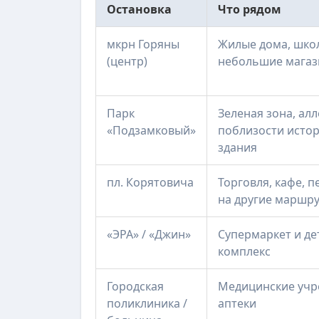
Остановка
Что рядом
мкрн Горяны
Жилые дома, шко
(центр)
небольшие мага
Парк
Зеленая зона, алл
«Подзамковый»
поблизости исто
здания
пл. Корятовича
Торговля, кафе, п
на другие маршр
«ЭРА» / «Джин»
Супермаркет и де
комплекс
Городская
Медицинские учр
поликлиника /
аптеки