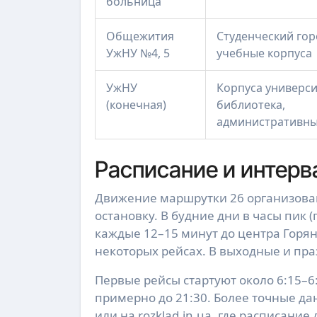
больница
Общежития
Студенческий гор
УжНУ №4, 5
учебные корпуса
УжНУ
Корпуса универси
(конечная)
библиотека,
административны
Расписание и интерв
Движение маршрутки 26 организован
остановку. В будние дни в часы пик 
каждые 12–15 минут до центра Горян
некоторых рейсах. В выходные и пр
Первые рейсы стартуют около 6:15–6:
примерно до 21:30. Более точные да
или на rozklad.in.ua, где расписание