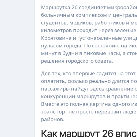
Маршрутка 26 соединяет микрорайон Горяны с Ужгородским национальным университетом,
больничным комплексом и централь
студентов, медиков, работников и м
километров проходит через зелены
Корятовича и густонаселенные улицы
пульсом города. По состоянию на ию
минут в будни в пиковые часы, а ст
решения городского совета.
Для тех, кто впервые садится на этот
оплатить, сколько реально длится п
пассажиры найдут здесь сравнение с
конкуренции маршрутов и практичес
Вместе это полная картина одного и
транспорт не просто перевозит люд
районов.
Как маршрут 26 впис