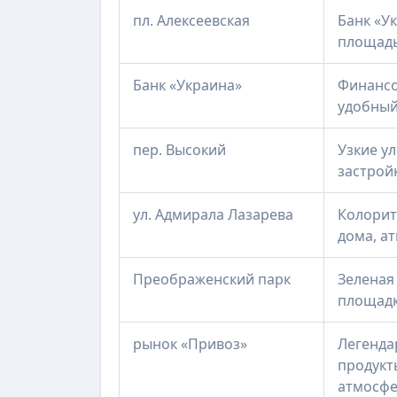
пл. Алексеевская
Банк «У
площадь
Банк «Украина»
Финансо
удобный
пер. Высокий
Узкие у
застрой
ул. Адмирала Лазарева
Колорит
дома, а
Преображенский парк
Зеленая 
площадк
рынок «Привоз»
Легенда
продукт
атмосф