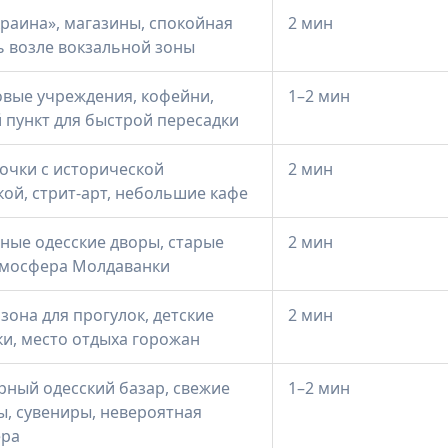
краина», магазины, спокойная
2 мин
 возле вокзальной зоны
вые учреждения, кофейни,
1–2 мин
 пункт для быстрой пересадки
лочки с исторической
2 мин
кой, стрит-арт, небольшие кафе
ные одесские дворы, старые
2 мин
тмосфера Молдаванки
зона для прогулок, детские
2 мин
и, место отдыха горожан
рный одесский базар, свежие
1–2 мин
ы, сувениры, невероятная
ера