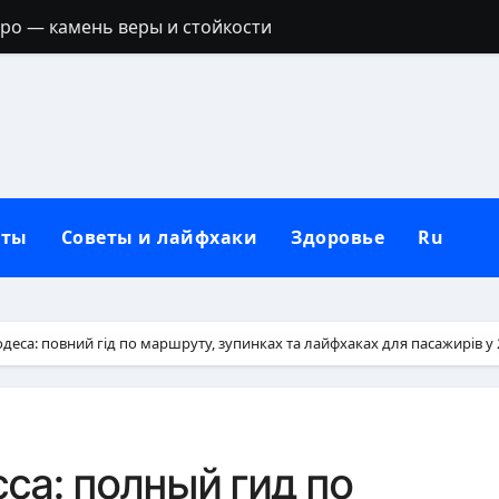
тро — камень веры и стойкости
ик: полный гид с идеями для любой фигуры
ое филе: точное время и секреты сочности
дикой природе и неволе
ручальное кольцо: традиции, приметы и современные 
кты
Советы и лайфхаки
Здоровье
Ru
держатся: секреты выбора и нанесения
полный гид по целебным свойствам ягоды
пастернака для организма
одеса: повний гід по маршруту, зупинках та лайфхаках для пасажирів у 
ятна от дезодоранта на черной одежде: проверенные сп
ить на стол: полное руководство без наказаний
сса: полный гид по