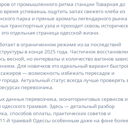
иров от промышленного ритма станции Товарная до
о время успеваешь ощутить запах свежего хлеба из
нского парка и пряные ароматы легендарного рынка
ных транспортных узла и проходит сквозь историчес
 это отдельная страница одесской жизни.
работает в ограниченном режиме из-за последствий
труктуры в конце 2025 года. Частичное восстановл
ь весной, но интервалы и количество вагонов зави
жением. Для новичков это идеальный вариант быстро
ассажиров — возможность избежать пересадок и
города. Актуальный статус всегда лучше проверять 
ресурсах перевозчика.
ых данных перевозчика, мониторинговых сервисов и
 одесского трамвая. Здесь — детальный разбор
ика, способов оплаты, практических советов и
 11-й трамвай Одессы особенным даже на фоне боле