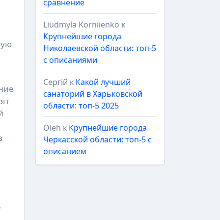
сравнение
Liudmyla Korniienko
к
Крупнейшие города
кую
Николаевской области: топ-5
с описаниями
Сергій
к
Какой лучший
ение
санаторий в Харьковской
сят
области: топ-5 2025
й
Oleh
к
Крупнейшие города
в
Черкасской области: топ-5 с
описанием
е