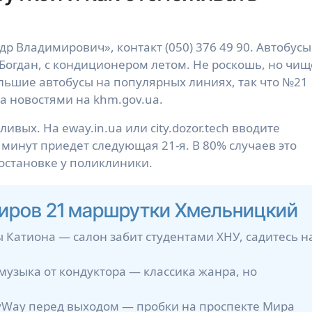
 Владимирович», контакт (050) 376 49 90. Автобусы
 Богдан, с кондиционером летом. Не роскошь, но чищ
большие автобусы на популярных линиях, так что №21
а новостями на khm.gov.ua.
ивых. На eway.in.ua или city.dozor.tech вводите
 минут приедет следующая 21-я. В 80% случаев это
остановке у поликлиники.
жиров 21 маршрутки Хмельницкий
ны Катиона — салон забит студентами ХНУ, садитесь н
музыка от кондуктора — классика жанра, но
yWay перед выходом — пробки на проспекте Мира