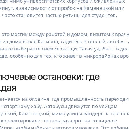
ходя мимо университетских корпусов и оживленных
минут, в зависимости от пробок на Каменецкой или
 часто становится частью рутины для студентов,
 это мостик между работой и домом, визитом к врачу
из дома возле Катиона, садитесь в теплый автобус, 
рынке выбираете свежие овощи. Такая удобность дел
оде, особенно для тех, кто живет в микрорайонах вр
ючевые остановки: где
ждая
инается на окраине, где промышленность переходи
анспортному хабу. Автобусы движутся по улицам
утской, Каменецкой, мимо улицы Бандеры к проспек
скорректировали: теперь разворот на кольцевой
Мира, чтобы избежать заторов у вокзала. Это добави