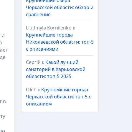
Крупнейшие озёра
Черкасской области: обзор и
сравнение
Liudmyla Korniienko
к
Крупнейшие города
 и
Николаевской области: топ-5
а
с описаниями
ает
оде
Сергій
к
Какой лучший
санаторий в Харьковской
области: топ-5 2025
Oleh
к
Крупнейшие города
Черкасской области: топ-5 с
т в
описанием
ту
ло