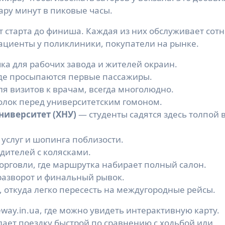
ару минут в пиковые часы.
т старта до финиша. Каждая из них обслуживает сот
ациенты у поликлиники, покупатели на рынке.
ка для рабочих завода и жителей окраин.
де просыпаются первые пассажиры.
я визитов к врачам, всегда многолюдно.
олок перед университетским гомоном.
иверситет (ХНУ)
— студенты садятся здесь толпой в
услуг и шопинга поблизости.
дителей с колясками.
орговли, где маршрутка набирает полный салон.
азворот и финальный рывок.
 откуда легко пересесть на междугородные рейсы.
way.in.ua, где можно увидеть интерактивную карту.
лает поездку быстрой по сравнению с ходьбой или