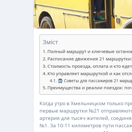
Зміст
Полный маршрут и ключевые останов
Расписание движения 21 маршрутки: 
Стоимость проезда, оплата и кто еде
Кто управляет маршруткой и как от
🚍 Советы для пассажиров 21 марш
Преимущества и реалии поездок: по
Когда утро в Хмельницком только просыпается, а завод «Катіон» уже гудит от движения,
первые маршрутки №21 отправляются
артерия для тысяч жителей, соеди
№1. За 10-11 километров пути пасса