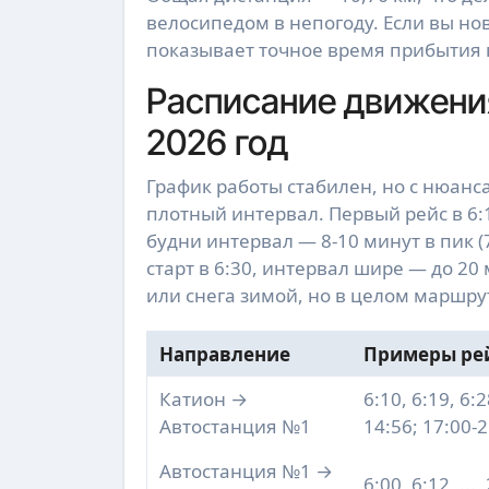
велосипедом в непогоду. Если вы но
показывает точное время прибытия
Расписание движения
2026 год
График работы стабилен, но с нюан
плотный интервал. Первый рейс в 6:1
будни интервал — 8-10 минут в пик (7
старт в 6:30, интервал шире — до 2
или снега зимой, но в целом маршру
Направление
Примеры рей
Катион →
6:10, 6:19, 6:28
Автостанция №1
14:56; 17:00-
Автостанция №1 →
6:00, 6:12, ...,