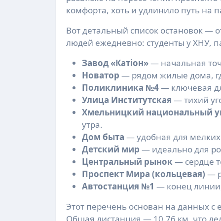
комфорта, хоть и удлинило путь на п
Вот детальный список остановок — о
людей ежедневно: студенты у ХНУ, п
Завод «Катіон»
— начальная точ
Новатор
— рядом жилые дома, г
Поликлиника №4
— ключевая дл
Улица Институтская
— тихий уг
Хмельницкий национальный ун
утра.
Дом быта
— удобная для мелких 
Детский мир
— идеально для ро
Центральный рынок
— сердце т
Проспект Мира (кольцевая)
— р
Автостанция №1
— конец линии,
Этот перечень основан на данных с e
Общая дистанция — 10,76 км, что де