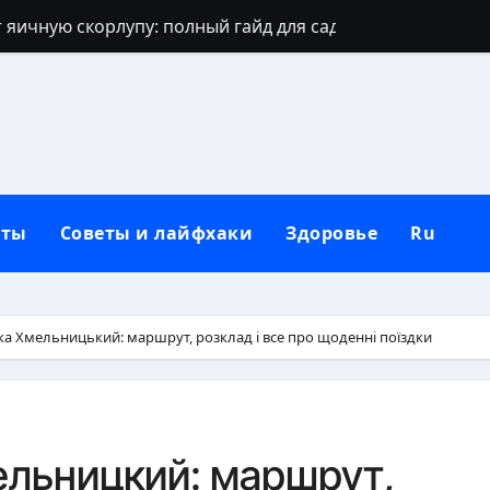
 яичную скорлупу: полный гайд для сада
джинсов: проверенные способы и секреты
щают: духовный щит дома, семьи и сердца
 зевать часто: полное практическое руководство
ть рассаду перца без потерь
кты
Советы и лайфхаки
Здоровье
Ru
и наследуют исключительно от отца
которые приносят счастье: полный гид
но, чтобы сформировать новую привычку
а Хмельницький: маршрут, розклад і все про щоденні поїздки
Вербное воскресенье: традиции, запреты и современны
бники: полный гид по правилам севооборота
ельницкий: маршрут,