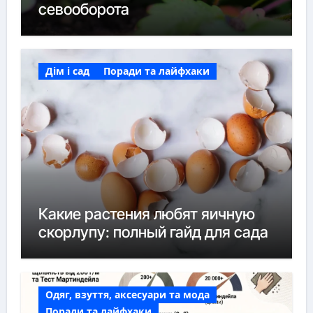
севооборота
Дім і сад
Поради та лайфхаки
Какие растения любят яичную
скорлупу: полный гайд для сада
Одяг, взуття, аксесуари та мода
Поради та лайфхаки