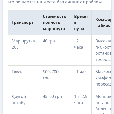
это решается на месте без лишних проблем.
Стоимость
Время
Комфорт
Транспорт
полного
в
гибкост
маршрута
пути
Маршрутка
40 грн
~2
Высокая
288
часа
гибкость
остановк
требова
Такси
500–700
~1 час
Максима
грн
комфорт,
пересадо
Другой
45–60 грн
1,5–2,5
Меньше
автобус
часа
останово
более ре