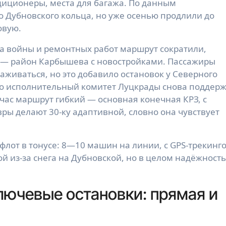
диционеры, места для багажа. По данным
до Дубновского кольца, но уже осенью продлили до
овую.
-за войны и ремонтных работ маршрут сократили,
З — район Карбышева с новостройками. Пассажиры
аживаться, но это добавило остановок у Северного
-го исполнительный комитет Луцкрады снова поддер
йчас маршрут гибкий — основная конечная КРЗ, с
ры делают 30-ку адаптивной, словно она чувствует
флот в тонусе: 8—10 машин на линии, с GPS-трекинг
й из-за снега на Дубновской, но в целом надёжность
лючевые остановки: прямая и