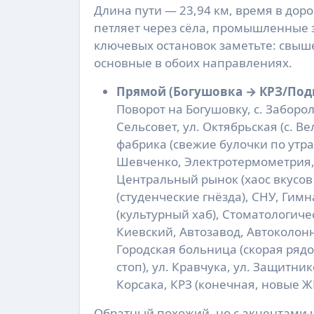
Длина пути — 23,94 км, время в дор
петляет через сёла, промышленные з
ключевых остановок заметьте: свыше
основные в обоих направлениях.
Прямой (Богушовка → КРЗ/Под
Поворот на Богушовку, с. Заборол
Сельсовет, ул. Октябрьская (с. 
фабрика (свежие булочки по утрам
Шевченко, Электротермометрия, 
Центральный рынок (хаос вкусов и
(студенческие гнёзда), СНУ, Ги
(культурный хаб), Стоматологич
Киевский, Автозавод, Автоколонн
Городская больница (скорая рядо
стоп), ул. Кравчука, ул. Защитни
Корсака, КРЗ (конечная, новые Ж
Обратный похожий, но с акцентами на