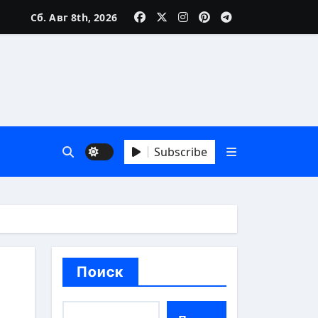
аика
Сб. Авг 8th, 2026
зни
Subscribe
 А до Я
Поиск