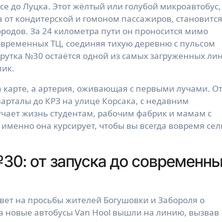
се до Луцка. Этот жёлтый или голубой микроавтобус,
 от кондитерской и гомоном пассажиров, становитс
родов. За 24 километра пути он проносится мимо
овременных ТЦ, соединяя тихую деревню с пульсом
шрутка №30 остаётся одной из самых загруженных ли
пик.
а карте, а артерия, оживающая с первыми лучами. О
арталы до КРЗ на улице Корсака, с недавним
гчает жизнь студентам, рабочим фабрик и мамам с
 именно она курсирует, чтобы вы всегда вовремя сел
30: от запуска до современн
твет на просьбы жителей Богушовки и Забороля о
а новые автобусы Van Hool вышли на линию, вызвав