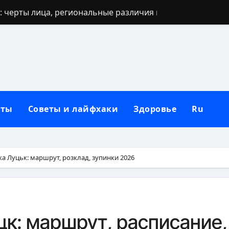
: черты лица, региональные различия и этническая моз
реалы, условия и регионы Украины
 40 лет: запреты, приметы и разумные альтернативы
ться: полный гайд от нуля до сильных рук
ьным кольцом после развода: полный гид для новой жи
кты
Советы и лайфхаки
Здоровье
Ru
лубокий взгляд на природу зла в человеке
 от негатива: полный практический гайд
нную сковороду к использованию: полное руководство от
а Луцьк: маршрут, розклад, зупинки 2026
защитный механизм психики и тела
держатся: секреты выбора и нанесения
к: маршрут, расписание,