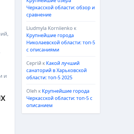
Крупнейшие озёра
Черкасской области: обзор и
я
сравнение
Liudmyla Korniienko
к
ний,
Крупнейшие города
Николаевской области: топ-5
с описаниями
т
Сергій
к
Какой лучший
санаторий в Харьковской
и и
области: топ-5 2025
Oleh
к
Крупнейшие города
ых
Черкасской области: топ-5 с
описанием