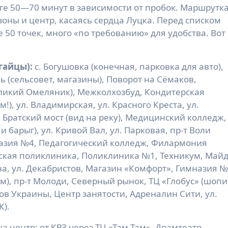
оге 50—70 минут в зависимости от пробок. Маршрутк
оны и центр, касаясь сердца Луцка. Перед списком
 50 точек, много «по требованию» для удобства. Вот
гайцы):
с. Богушовка (конечная, парковка для авто),
ь (сельсовет, магазины), Поворот на Сёмаков,
Великий Омеляник), Межколхозбуд, Кондитерская
!), ул. Владимирская, ул. Красного Креста, ул.
Братский мост (вид на реку), Медицинский колледж,
 барыг), ул. Кривой Вал, ул. Парковая, пр-т Воли
мназия №4, Педагогический колледж, Филармония
еская поликлиника, Поликлиника №1, Техникум, Май
а, ул. Декабристов, Магазин «Комфорт», Гимназия №
м), пр-т Молоди, Северный рынок, ТЦ «Глобус» (шопи
ков Украины, Центр занятости, Адреналин Сити, ул.
К).
 центр: от КРЗ через ТЦ «Там-Там», Драмтеатр,