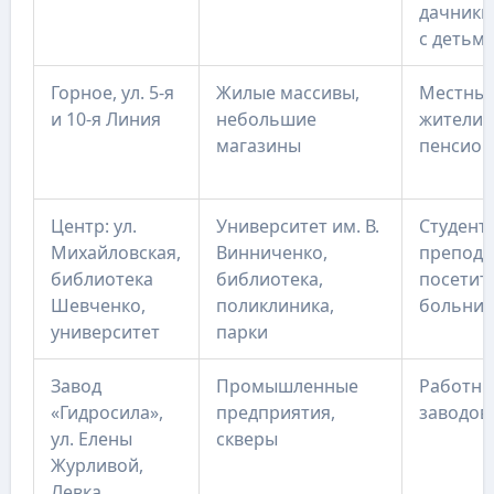
дачники
с детьм
Горное, ул. 5-я
Жилые массивы,
Местны
и 10-я Линия
небольшие
жители,
магазины
пенсио
Центр: ул.
Университет им. В.
Студент
Михайловская,
Винниченко,
препода
библиотека
библиотека,
посетит
Шевченко,
поликлиника,
больни
университет
парки
Завод
Промышленные
Работни
«Гидросила»,
предприятия,
заводов
ул. Елены
скверы
Журливой,
Левка