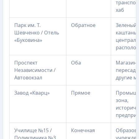
транспо
хаб
Парк им. Т.
Обратное
Зеленый 
Шевченко / Отель
каштаны 
«Буковина»
централ
располо
Проспект
Оба
Магазины
Независимости /
пересадк
Автовокзал
другие м
Завод «Кварц»
Прямое
Промышл
зона,
историче
предпри
Училище №15 /
Конечная
Образов
Поликлиника №3
учрежден