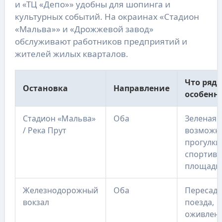
и «ТЦ «Депо»» удобны для шопинга и
культурных событий. На окраинах «Стадион
«Мальва»» и «Дрожжевой завод»
обслуживают работников предприятий и
жителей жилых кварталов.
Что ряд
Остановка
Направление
особенн
Стадион «Мальва»
Оба
Зеленая 
/ Река Прут
возможн
прогулки 
спортив
площадк
Железнодорожный
Оба
Пересадк
вокзал
поезда,
оживлен