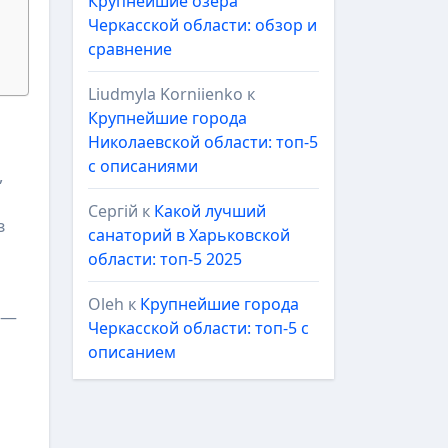
Крупнейшие озёра
Черкасской области: обзор и
сравнение
Liudmyla Korniienko
к
Крупнейшие города
Николаевской области: топ-5
с описаниями
,
Сергій
к
Какой лучший
з
санаторий в Харьковской
области: топ-5 2025
Oleh
к
Крупнейшие города
 —
Черкасской области: топ-5 с
описанием