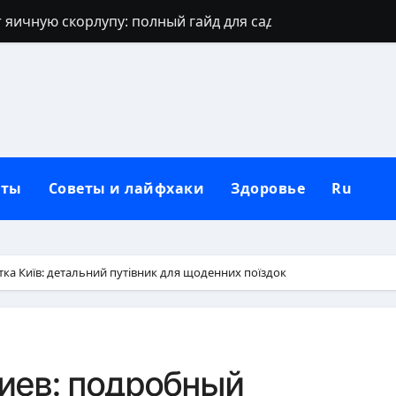
 яичную скорлупу: полный гайд для сада
джинсов: проверенные способы и секреты
щают: духовный щит дома, семьи и сердца
 зевать часто: полное практическое руководство
ть рассаду перца без потерь
кты
Советы и лайфхаки
Здоровье
Ru
и наследуют исключительно от отца
которые приносят счастье: полный гид
но, чтобы сформировать новую привычку
ка Київ: детальний путівник для щоденних поїздок
Вербное воскресенье: традиции, запреты и современны
бники: полный гид по правилам севооборота
иев: подробный