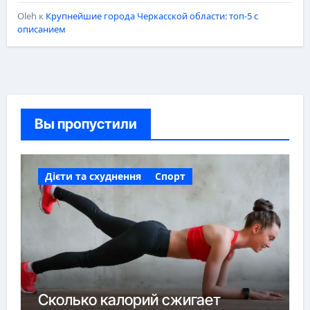
Oleh
к
Крупнейшие города Черкасской области: топ-5 с
описанием
Вы пропустили
Дієти та схуднення
Спорт
Сколько калорий сжигает