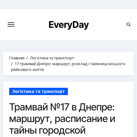
Перейти
к
содержимому
EveryDay
Главная
Логістика та транспорт
17 трамвай Дніпро: маршрут, розклад і таємниці міського
рейкового життя
Логістика та транспорт
Трамвай №17 в Днепре:
маршрут, расписание и
тайны городской