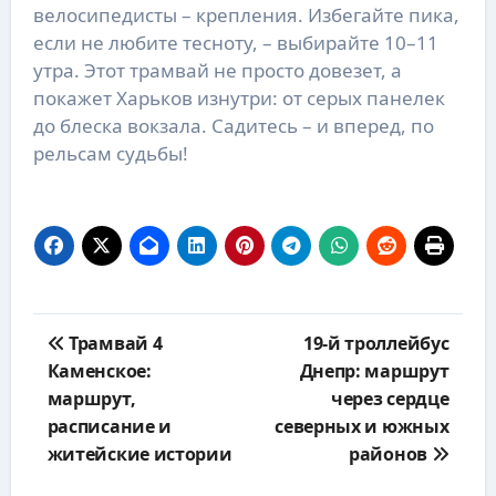
велосипедисты – крепления. Избегайте пика,
если не любите тесноту, – выбирайте 10–11
утра. Этот трамвай не просто довезет, а
покажет Харьков изнутри: от серых панелек
до блеска вокзала. Садитесь – и вперед, по
рельсам судьбы!
Навигация
Трамвай 4
19-й троллейбус
по
Каменское:
Днепр: маршрут
записям
маршрут,
через сердце
расписание и
северных и южных
житейские истории
районов