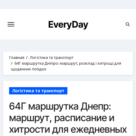
Перейти
к
содержимому
EveryDay
Главная
Логістика та транспорт
64Г маршрутка Дніпро: маршрут, розклад і хитрощі для
щоденних поїздок
Логістика та транспорт
64Г маршрутка Днепр:
маршрут, расписание и
хитрости для ежедневных