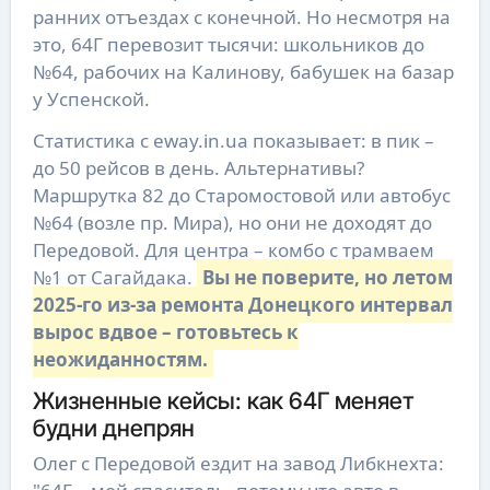
ранних отъездах с конечной. Но несмотря на
это, 64Г перевозит тысячи: школьников до
№64, рабочих на Калинову, бабушек на базар
у Успенской.
Статистика с eway.in.ua показывает: в пик –
до 50 рейсов в день. Альтернативы?
Маршрутка 82 до Старомостовой или автобус
№64 (возле пр. Мира), но они не доходят до
Передовой. Для центра – комбо с трамваем
№1 от Сагайдака.
Вы не поверите, но летом
2025-го из-за ремонта Донецкого интервал
вырос вдвое – готовьтесь к
неожиданностям.
Жизненные кейсы: как 64Г меняет
будни днепрян
Олег с Передовой ездит на завод Либкнехта: