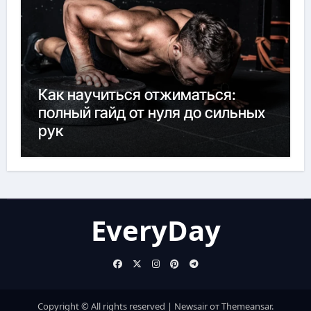
Как научиться отжиматься:
полный гайд от нуля до сильных
рук
EveryDay
Copyright © All rights reserved
|
Newsair
от
Themeansar
.