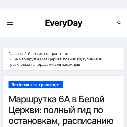
Перейти
к
содержимому
EveryDay
Главная
Логістика та транспорт
6А маршрутка Біла Церква: повний гід зупинками,
розкладом та порадами для пасажирів
Логістика та транспорт
Маршрутка 6А в Белой
Церкви: полный гид по
остановкам, расписанию