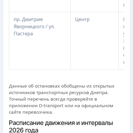
вст
пр. Дмитрия
Центр
Ист
Яворницкого / ул.
мес
Пастера
учр
зав
пое
ожи
гор
Данные об остановках обобщены из открытых
источников транспортных ресурсов Днепра.
Точный перечень всегда проверяйте в
приложении D-transport или на официальном
сайте перевозчика.
Расписание движения и интервалы
2026 года