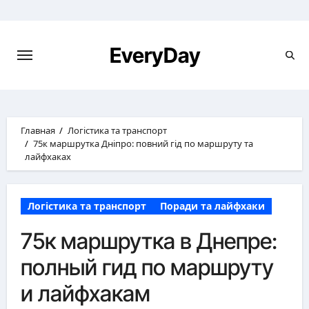
Перейти
к
содержимому
EveryDay
Главная
Логістика та транспорт
75к маршрутка Дніпро: повний гід по маршруту та
лайфхаках
Логістика та транспорт
Поради та лайфхаки
75к маршрутка в Днепре:
полный гид по маршруту
и лайфхакам