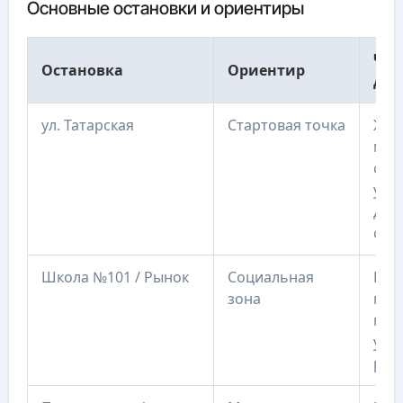
Основные остановки и ориентиры
Что
Остановка
Ориентир
для
ул. Татарская
Стартовая точка
Жил
мес
отд
удо
для
окр
Школа №101 / Рынок
Социальная
Шко
зона
пок
про
утр
род