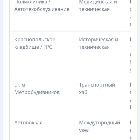
Поликлиника /
Медицинская и
Виз
Автотехобслуживание
техническая
обс
авто
пра
Краснопольское
Историческая и
Пам
кладбище / ГРС
техническая
тех
инф
бол
уча
ст. м.
Транспортный
Пер
Метробудивников
хаб
мет
дост
Вок
Автовокзал
Междугородный
Ком
узел
пое
и за