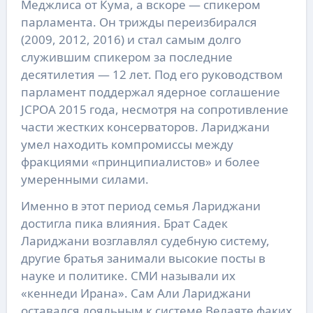
Меджлиса от Кума, а вскоре — спикером
парламента. Он трижды переизбирался
(2009, 2012, 2016) и стал самым долго
служившим спикером за последние
десятилетия — 12 лет. Под его руководством
парламент поддержал ядерное соглашение
JCPOA 2015 года, несмотря на сопротивление
части жестких консерваторов. Лариджани
умел находить компромиссы между
фракциями «принципиалистов» и более
умеренными силами.
Именно в этот период семья Лариджани
достигла пика влияния. Брат Садек
Лариджани возглавлял судебную систему,
другие братья занимали высокие посты в
науке и политике. СМИ называли их
«кеннеди Ирана». Сам Али Лариджани
оставался лояльным к системе Велаяте факих