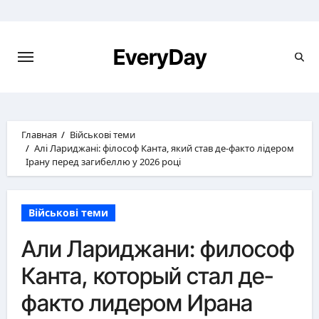
Перейти
к
содержимому
EveryDay
Главная
Військові теми
Алі Лариджані: філософ Канта, який став де-факто лідером
Ірану перед загибеллю у 2026 році
Військові теми
Али Лариджани: философ
Канта, который стал де-
факто лидером Ирана