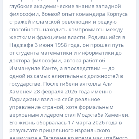
глубокие академические знания западной
философии, боевой опыт командира Корпуса
стражей исламской революции и редкую
способность находить компромиссы между
жесткими фракциями власти. Родившийся в
Наджафе 3 июня 1958 года, он прошел путь
от студента математики и информатики до
доктора философии, автора работ об
Иммануиле Канте, а впоследствии — до
одной из самых влиятельных должностей в
государстве. После гибели аятоллы Али
Хаменеи 28 февраля 2026 года именно
Лариджани взял на себя реальное
управление страной, хотя формальным
верховным лидером стал Моджтаба Хаменеи.
Его жизнь оборвалась 17 марта 2026 года в
результате прицельного израильского
авиаудара в Тегеране во время масштабного