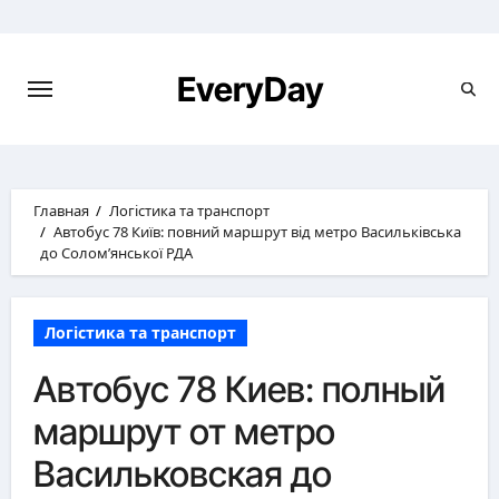
Перейти
к
содержимому
EveryDay
Главная
Логістика та транспорт
Автобус 78 Київ: повний маршрут від метро Васильківська
до Солом’янської РДА
Логістика та транспорт
Автобус 78 Киев: полный
маршрут от метро
Васильковская до