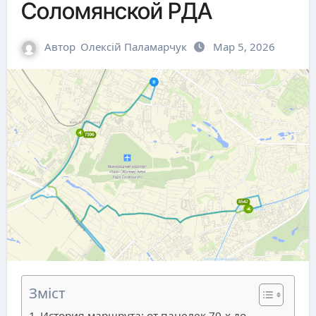
Соломянской РДА
Автор
Олексій Паламарчук
Мар 5, 2026
Зміст
История маршрута: от панелек 70-х до