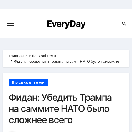
Перейти
к
содержимому
EveryDay
Главная
Військові теми
Фідан: Переконати Трампа на саміт НАТО було найважче
Військові теми
Фидан: Убедить Трампа
на саммите НАТО было
сложнее всего