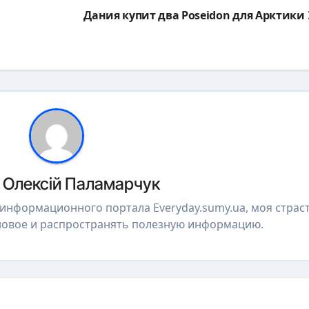
Дания купит два Poseidon для Арктики
р
Олексій Паламарчук
р информационного портала Everyday.sumy.ua, моя страст
 новое и распространять полезную информацию.