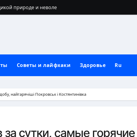
дикой природе и неволе
держатся: секреты выбора и нанесения
: черты лица, региональные различия и этническая моз
реалы, условия и регионы Украины
 40 лет: запреты, приметы и разумные альтернативы
кты
Советы и лайфхаки
Здоровье
Ru
ться: полный гайд от нуля до сильных рук
ьным кольцом после развода: полный гид для новой жи
лубокий взгляд на природу зла в человеке
 добу, найгарячіші Покровськ і Костянтинівка
 от негатива: полный практический гайд
ик: полный гид с идеями для любой фигуры
 за сутки, самые горячие