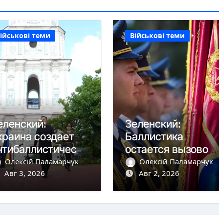
ійськові теми
Військові теми
еленский:
Зеленский:
краина создает
Баллистика
нтибаллистическу
остается вызовом,
 систему «Фрея»
но дроны сбиваем
Олексій Паламарчук
Олексій Паламарчук
 Европой
Авг 3, 2026
более чем на 90%
Авг 2, 2026