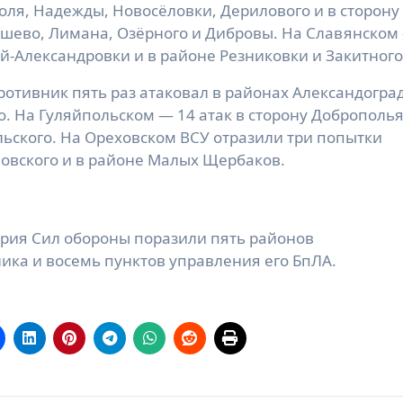
оля, Надежды, Новосёловки, Дерилового и в сторону
шево, Лимана, Озёрного и Дибровы. На Славянском
ай-Александровки и в районе Резниковки и Закитного
отивник пять раз атаковал в районах Александоград
о. На Гуляйпольском — 14 атак в сторону Доброполья
льского. На Ореховском ВСУ отразили три попытки
овского и в районе Малых Щербаков.
ерия Сил обороны поразили пять районов
ика и восемь пунктов управления его БпЛА.