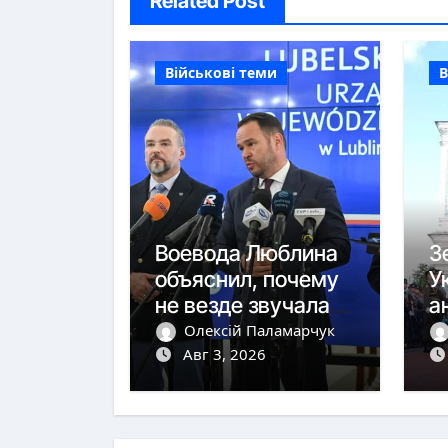
Related Post
Військові теми
В
Воевода Люблина
З
объяснил, почему
У
не везде звучала
а
тревога
ю
Олексій Паламарчук
Авг 3, 2026
с