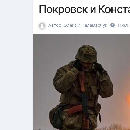
Покровск и Конст
Автор
Олексій Паламарчук
Июл 