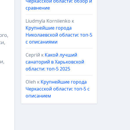
Черкасской области: обзор и
сравнение
Liudmyla Korniienko
к
Крупнейшие города
ого,
Николаевской области: топ-5
с описаниями
ки,
Сергій
к
Какой лучший
и,
санаторий в Харьковской
области: топ-5 2025
Oleh
к
Крупнейшие города
Черкасской области: топ-5 с
описанием