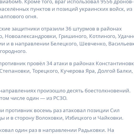
виабомб. Кроме того, враг использовал 9556 дронов-
населённых пунктов и позиций украинских войск, из
залпового огня.
кие защитники отразили 36 штурмов в районах
, Новоалександровки, Гришиного, Котлиного, Удачн
и и в направлении Белецкого, Шевченко, Васильев
городного.
ротивник провёл 34 атаки в районах Константиновк
Степановки, Торецкого, Кучерова Яра, Долгой Балки,
направлениях произошло десять боестолкновений.
 том числе один — из РСЗО.
 противник восемь раз атаковал позиции Сил
ы и в сторону Волоховки, Избицкого и Чайковки.
ковал один раз в направлении Радьковки. На