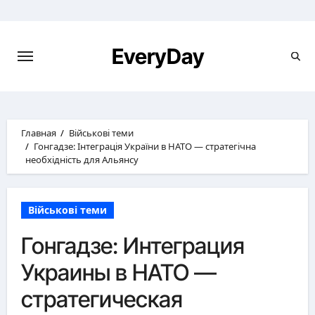
Перейти
к
содержимому
EveryDay
Главная
Військові теми
Гонгадзе: Інтеграція України в НАТО — стратегічна
необхідність для Альянсу
Військові теми
Гонгадзе: Интеграция
Украины в НАТО —
стратегическая