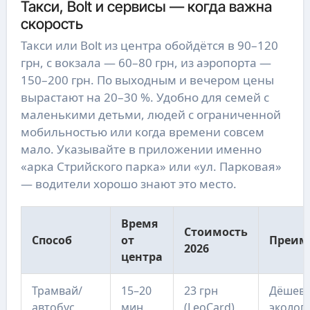
Такси, Bolt и сервисы — когда важна
скорость
Такси или Bolt из центра обойдётся в 90–120
грн, с вокзала — 60–80 грн, из аэропорта —
150–200 грн. По выходным и вечером цены
вырастают на 20–30 %. Удобно для семей с
маленькими детьми, людей с ограниченной
мобильностью или когда времени совсем
мало. Указывайте в приложении именно
«арка Стрийского парка» или «ул. Парковая»
— водители хорошо знают это место.
Время
Стоимость
Способ
от
Преим
2026
центра
Трамвай/
15–20
23 грн
Дёшево
автобус
мин
(LeoCard)
эколог