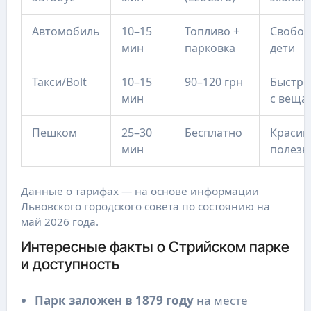
Автомобиль
10–15
Топливо +
Свобода
мин
парковка
дети
Такси/Bolt
10–15
90–120 грн
Быстро
мин
с веща
Пешком
25–30
Бесплатно
Красив
мин
полезн
Данные о тарифах — на основе информации
Львовского городского совета по состоянию на
май 2026 года.
Интересные факты о Стрийском парке
и доступность
Парк заложен в 1879 году
на месте