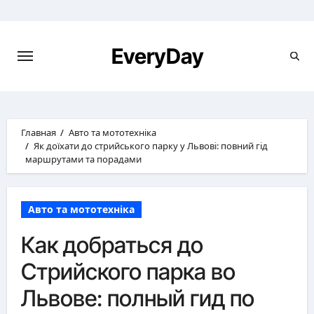
Перейти
к
содержимому
EveryDay
Главная
Авто та мототехніка
Як доїхати до стрийського парку у Львові: повний гід
маршрутами та порадами
Авто та мототехніка
Как добраться до
Стрийского парка во
Львове: полный гид по