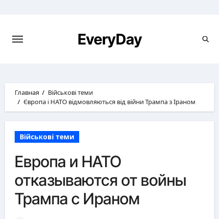
Перейти
к
содержимому
EveryDay
Главная
Військові теми
Європа і НАТО відмовляються від війни Трампа з Іраном
Військові теми
Европа и НАТО
отказываются от войны
Трампа с Ираном