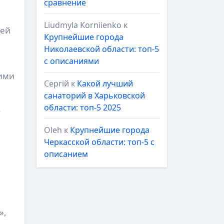
сравнение
Liudmyla Korniienko
к
ней
Крупнейшие города
Николаевской области: топ-5
с описаниями
шими
Сергій
к
Какой лучший
санаторий в Харьковской
области: топ-5 2025
.
Oleh
к
Крупнейшие города
Черкасской области: топ-5 с
описанием
»,