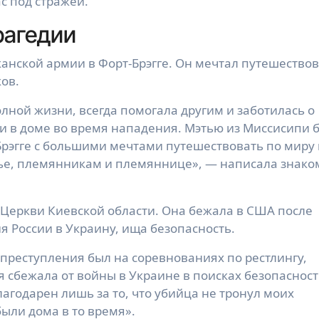
с под стражей.
рагедии
анской армии в Форт-Брэгге. Он мечтал путешество
ов.
лной жизни, всегда помогала другим и заботилась о
ли в доме во время нападения. Мэтью из Миссисипи 
рэгге с большими мечтами путешествовать по миру 
ье, племянникам и племяннице», — написала знако
 Церкви Киевской области. Она бежала в США после
 России в Украину, ища безопасность.
преступления был на соревнованиях по рестлингу,
я сбежала от войны в Украине в поисках безопасност
лагодарен лишь за то, что убийца не тронул моих
были дома в то время».