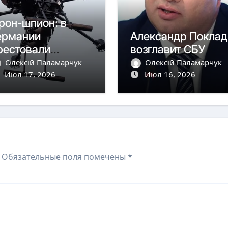
рон-шпион: в
ермании
Александр Поклад
рестовали
возглавит СБУ
олдаванина
Олексій Паламарчук
Олексій Паламарчук
Июл 17, 2026
Июл 16, 2026
Обязательные поля помечены
*