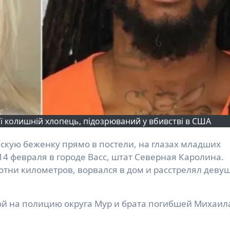
 її колишній хлопець, підозрюваний у вбивстві в США
14 февраля в городе Васс, штат Северная Каролина.
тни километров, ворвался в дом и расстрелял деву
кой на полицию округа Мур и брата погибшей Михаил