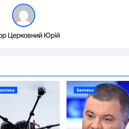
ор
Церковний Юрій
езпека
Безпека