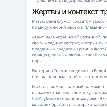
— добавил он. Подозреваемый сейча
Жертвы и контекст т
Мэтью Вейд служил солдатом америк
по миру и любил семью и племянник
«Кейт была украинской беженкой, по
своих младших сестрах, которые бы
преданным солдатом армии в Форт-Б
сердцем, полным любви к своей сем
пары.
Екатерина Товмаш родилась в Белой
начала полномасштабного вторжения
Михаил Товмаш, который на момент 
выразил отчаяние: «Беженку, котора
США, убили в собственном доме. Я б
младших братьев и сестер, которые 