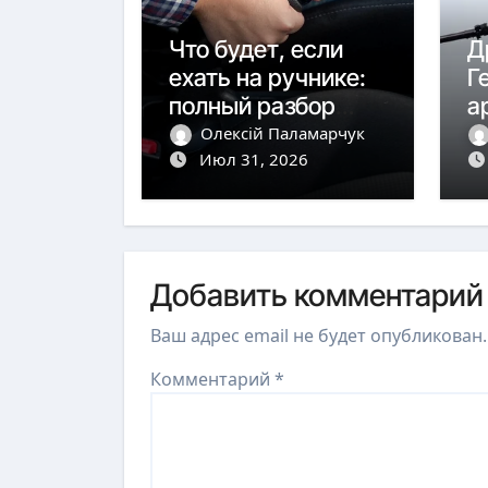
Что будет, если
Д
ехать на ручнике:
Г
полный разбор
а
последствий
м
Олексій Паламарчук
Июл 31, 2026
Добавить комментарий
Ваш адрес email не будет опубликован.
Комментарий
*