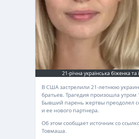
21-річна українська біженка та
В США застрелили 21-летнюю украинскую беженку прямо в постели, на глазах младших
братьев. Трагедия произошла утром 
Бывший парень жертвы преодолел со
и ее нового партнера.
Об этом сообщает источник со ссыл
Товмаша.