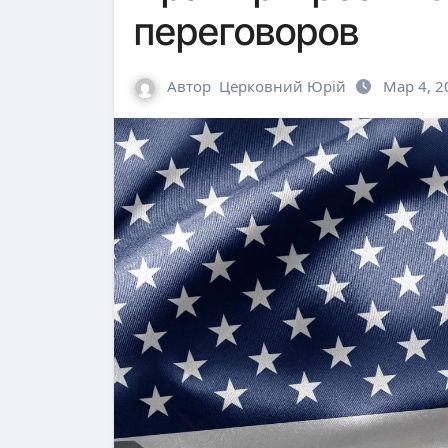
переговоров
Автор
Церковний Юрій
Мар 4, 2