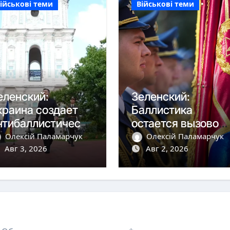
ійськові теми
Військові теми
еленский:
Зеленский:
краина создает
Баллистика
нтибаллистическу
остается вызовом,
 систему «Фрея»
но дроны сбиваем
Олексій Паламарчук
Олексій Паламарчук
 Европой
Авг 3, 2026
более чем на 90%
Авг 2, 2026