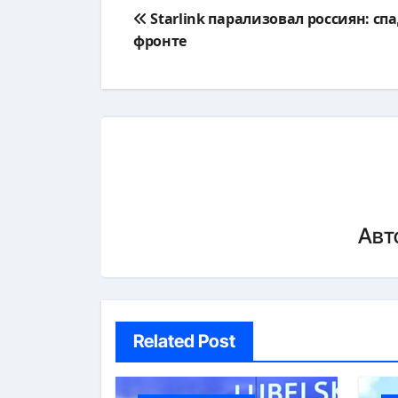
Навигация
Starlink парализовал россиян: спа
по
фронте
записям
Авт
Related Post