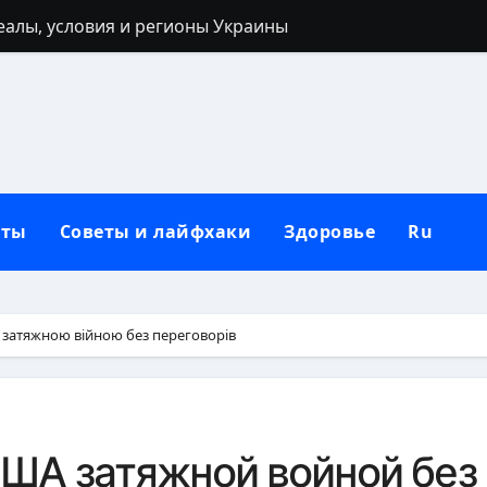
реалы, условия и регионы Украины
 40 лет: запреты, приметы и разумные альтернативы
ться: полный гайд от нуля до сильных рук
ьным кольцом после развода: полный гид для новой жи
лубокий взгляд на природу зла в человеке
кты
Советы и лайфхаки
Здоровье
Ru
 от негатива: полный практический гайд
нную сковороду к использованию: полное руководство от
защитный механизм психики и тела
 затяжною війною без переговорів
рщин вокруг рта в домашних условиях
: черты лица, региональные различия и этническая моз
США затяжной войной без