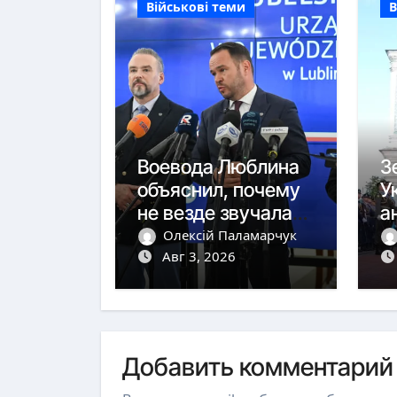
Військові теми
В
Воевода Люблина
З
объяснил, почему
У
не везде звучала
а
тревога
ю
Олексій Паламарчук
Авг 3, 2026
с
Добавить комментарий