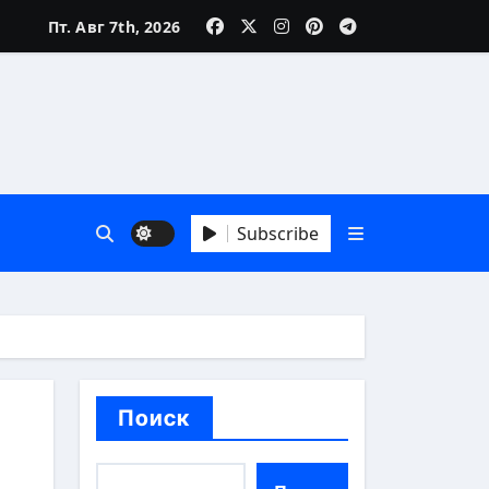
Пт. Авг 7th, 2026
зни
Subscribe
 А до Я
Поиск
аика