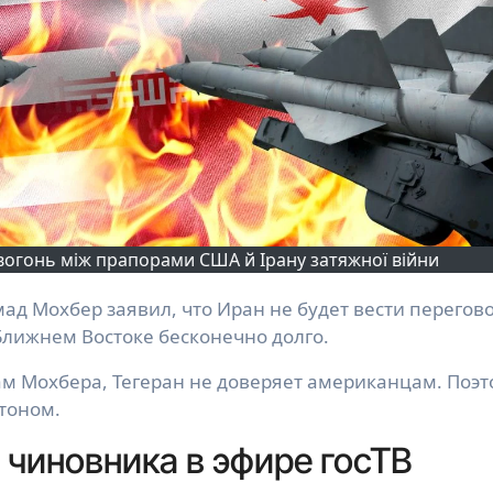
вогонь між прапорами США й Ірану затяжної війни
Ближнем Востоке бесконечно долго.
ам Мохбера, Тегеран не доверяет американцам. Поэ
тоном.
 чиновника в эфире госТВ