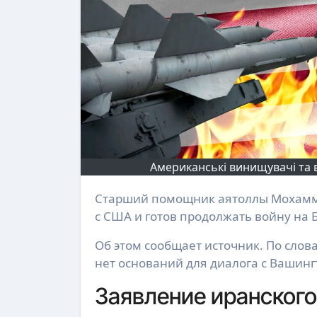
Американські винищувачі та 
Старший помощник аятоллы Мохаммад Мохбер заявил, что Иран не будет вести переговоры
с США и готов продолжать войну на 
Об этом сообщает источник. По слов
нет оснований для диалога с Вашинг
Заявление иранского