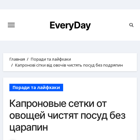
Перейти
к
содержимому
EveryDay
Главная
Поради та лайфхаки
Капронові сітки від овочів чистять посуд без подряпин
Поради та лайфхаки
Капроновые сетки от
овощей чистят посуд без
царапин