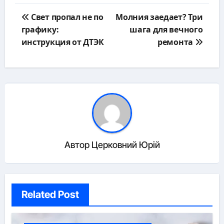
Навигация
Свет пропал не по
Молния заедает? Три
по
графику:
шага для вечного
записям
инструкция от ДТЭК
ремонта
Автор
Церковний Юрій
Related Post