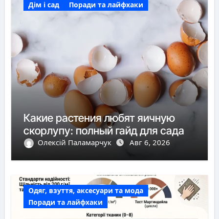
Дім і сад
Поради та лайфхаки
Какие растения любят яичную
скорлупу: полный гайд для сада
Олексій Паламарчук
Авг 6, 2026
Одяг, взуття, аксесуари та мода
Поради та лайфхаки