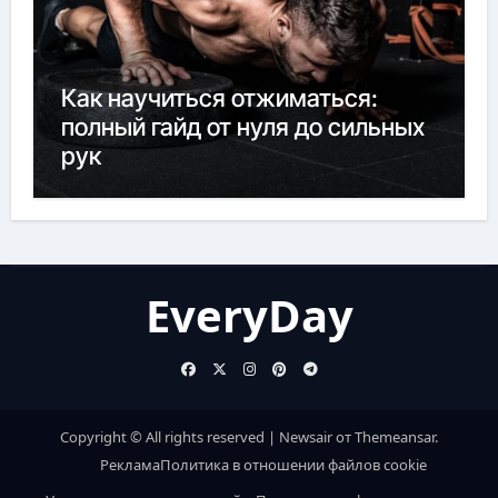
Как научиться отжиматься:
полный гайд от нуля до сильных
рук
EveryDay
Copyright © All rights reserved
|
Newsair
от
Themeansar
.
Реклама
Политика в отношении файлов cookie