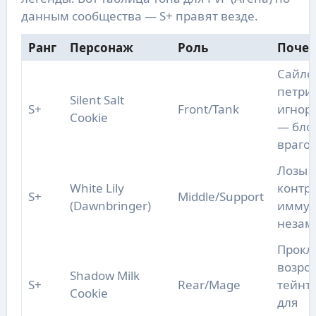
данным сообщества — S+ правят везде.
Ранг
Персонаж
Роль
Почем
Сайле
петри
Silent Salt
S+
Front/Tank
игнор 
Cookie
— бло
врагов
Лозы
White Lily
контро
S+
Middle/Support
(Dawnbringer)
иммун
незам
Прокл
возро
Shadow Milk
S+
Rear/Mage
тейнт 
Cookie
для