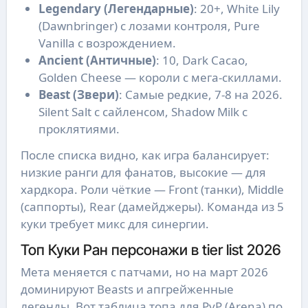
Legendary (Легендарные)
: 20+, White Lily
(Dawnbringer) с лозами контроля, Pure
Vanilla с возрождением.
Ancient (Античные)
: 10, Dark Cacao,
Golden Cheese — короли с мега-скиллами.
Beast (Звери)
: Самые редкие, 7-8 на 2026.
Silent Salt с сайленсом, Shadow Milk с
проклятиями.
После списка видно, как игра балансирует:
низкие ранги для фанатов, высокие — для
хардкора. Роли чёткие — Front (танки), Middle
(саппорты), Rear (дамейджеры). Команда из 5
куки требует микс для синергии.
Топ Куки Ран персонажи в tier list 2026
Мета меняется с патчами, но на март 2026
доминируют Beasts и апгрейженные
легенды. Вот таблица топа для PvP (Arena) по