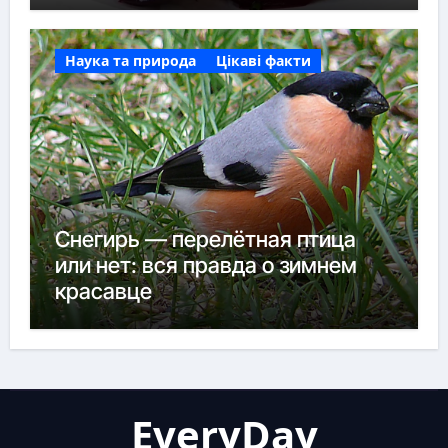
Наука та природа
Цікаві факти
Снегирь — перелётная птица
или нет: вся правда о зимнем
красавце
EveryDay