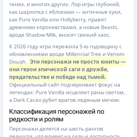
тенях, и многих других. Лор игры глубокий,
как шарлотка с яблоками — античные куки,
как Pure Vanilla или Hollyberry, правят
древними королевствами, а новые Beasts,
вроде Shadow Milk, вносят свежий хаос.
К 2026 году игра пережила 5-ю годовщину с
обновлениями вроде Millennial Tree и Venom
Dough.
Эти персонажи не просто юниты —
они герои эпической саги о дружбе,
предательстве и победе над тьмой.
Официальный сайт подчёркивает фокус на
легендах: Pure Vanilla исцеляет раны светом,
а Dark Cacao рубит врагов ледяным мечом.
Классификация персонажей по
редкости и ролям
Персонажи делятся на шесть рангов
редкости, что влияет на силу и доступность.