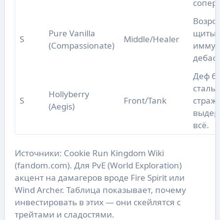
сопер
Возро
Pure Vanilla
щиты,
S
Middle/Healer
(Compassionate)
иммун
дебаф
Деф б
сталь
Hollyberry
S
Front/Tank
страж
(Aegis)
выдер
всё.
Источники: Cookie Run Kingdom Wiki
(fandom.com). Для PvE (World Exploration)
акцент на дамагеров вроде Fire Spirit или
Wind Archer. Таблица показывает, почему
инвестировать в этих — они скейлятся с
трейтами и сладостями.