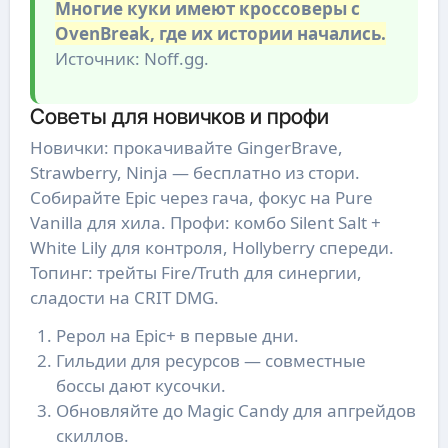
Многие куки имеют кроссоверы с
OvenBreak, где их истории начались.
Источник: Noff.gg.
Советы для новичков и профи
Новички: прокачивайте GingerBrave,
Strawberry, Ninja — бесплатно из стори.
Собирайте Epic через гача, фокус на Pure
Vanilla для хила. Профи: комбо Silent Salt +
White Lily для контроля, Hollyberry спереди.
Топинг: трейты Fire/Truth для синергии,
сладости на CRIT DMG.
Рерол на Epic+ в первые дни.
Гильдии для ресурсов — совместные
боссы дают кусочки.
Обновляйте до Magic Candy для апгрейдов
скиллов.