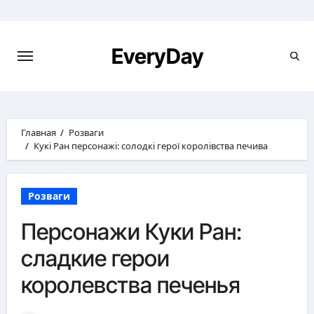
Перейти
к
содержимому
EveryDay
Главная
Розваги
Кукі Ран персонажі: солодкі герої королівства печива
Розваги
Персонажи Куки Ран:
сладкие герои
королевства печенья