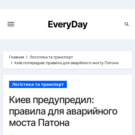
Перейти
к
содержимому
EveryDay
Главная
Логістика та транспорт
Київ попередив: правила для аварійного мосту Патона
Логістика та транспорт
Киев предупредил:
правила для аварийного
моста Патона