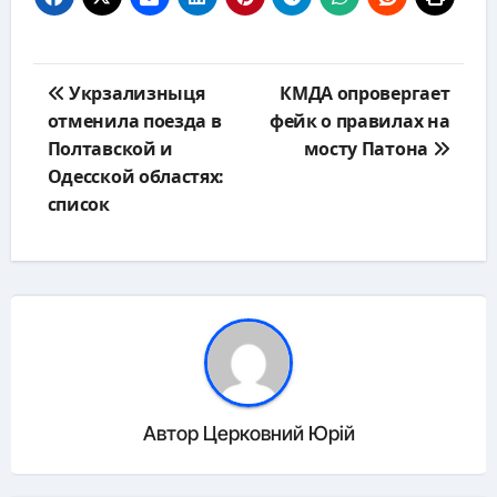
Навигация
Укрзализныця
КМДА опровергает
по
отменила поезда в
фейк о правилах на
записям
Полтавской и
мосту Патона
Одесской областях:
список
Автор
Церковний Юрій