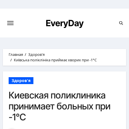
Перейти
к
содержимому
EveryDay
Главная
Здоров'я
Київська поліклініка приймає хворих при -1°C
Здоров'я
Киевская поликлиника
принимает больных при
-1°C